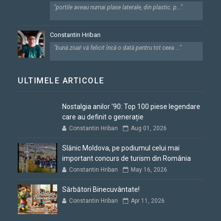
"portile aveau numai plase laterale, din plastic. p..."
Constantin Hriban
"bună ziua! vă felicit încă o dată pentru tot ceea ..."
ULTIMELE ARTICOLE
Nostalgia anilor '90: Top 100 piese legendare
care au definit o generație
Constantin Hriban
Aug 01, 2026
Slănic Moldova, pe podiumul celui mai
important concurs de turism din România
Constantin Hriban
May 16, 2026
Sărbători Binecuvântate!
Constantin Hriban
Apr 11, 2026