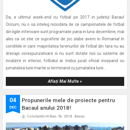
Da, e ultimul week-end cu fotbal pe 2017 in judetul Bacau!
Oricum, nu o sa inteleg niciodata de ce campionatele de fotbal
din ligile inferioare sunt programate pana in luna decembrie, mai
ales ca se stie ce suprafete de joc slabe avem in Romania! In
conditiile in care majoritatea terenurilor de fotbal din tara nu au
drenaje corespunzatoare si nu sunt dotate nici cu sisteme de
incalzire in interior, fotbalul ar trebui jucat oficial incepand cu
jumatatea lunii martie si terminand cu jumatatea lunii...
Aflați Mai Multe »
04
Propunerile mele de proiecte pentru
Bacaul anului 2018!
DEC
Constantin Hriban
2018
,
Bacau