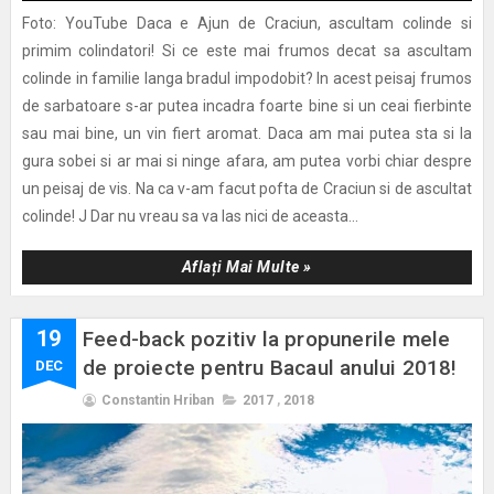
Foto: YouTube Daca e Ajun de Craciun, ascultam colinde si
primim colindatori! Si ce este mai frumos decat sa ascultam
colinde in familie langa bradul impodobit? In acest peisaj frumos
de sarbatoare s-ar putea incadra foarte bine si un ceai fierbinte
sau mai bine, un vin fiert aromat. Daca am mai putea sta si la
gura sobei si ar mai si ninge afara, am putea vorbi chiar despre
un peisaj de vis. Na ca v-am facut pofta de Craciun si de ascultat
colinde! J Dar nu vreau sa va las nici de aceasta...
Aflați Mai Multe »
19
Feed-back pozitiv la propunerile mele
de proiecte pentru Bacaul anului 2018!
DEC
Constantin Hriban
2017
,
2018