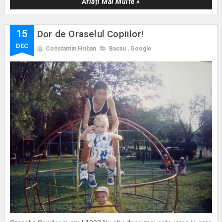
Aflați Mai Multe »
15
Dor de Oraselul Copiilor!
DEC
Constantin Hriban
Bacau
,
Google