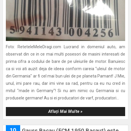
Foto: ReteteleMeleDragi.com Lucrand in domeniul auto, am
observat din ce in ce mai multi posesori de masini interesati de
prima cifra a codului de bare de pe uleiurile de motor. Banuiesc
ca si voi ati auzit deja de ideea conform careia "uleiul de motor
din Germania" ar fi cel mai bun ulei de pe planeta Pamant! J Mie,
unul, imi pare rau, dar imi vine sa rad, pentru ca eu nu cred in
mitul "made in Germany"! Si nu am nimic cu Germania si cu
produsele germane! Au si ei producatori de varf, producatori...
Aflați Mai Multe »
10
Gauss Bacau (FCM 1950 Bacau*) este