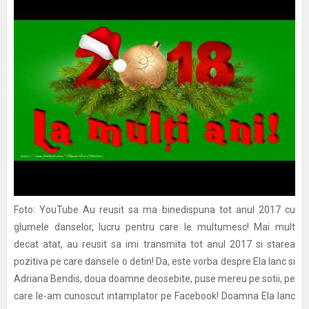
Foto: YouTube Au reusit sa ma binedispuna tot anul 2017 cu
glumele danselor, lucru pentru care le multumesc! Mai mult
decat atat, au reusit sa imi transmita tot anul 2017 si starea
pozitiva pe care dansele o detin! Da, este vorba despre Ela Ianc si
Adriana Bendis, doua doamne deosebite, puse mereu pe sotii, pe
care le-am cunoscut intamplator pe Facebook! Doamna Ela Ianc