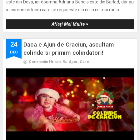
este din Deva, iar doamna Adriana Bendis este din Barlad, dar au
in comun un lucru care se regaseste din ce in ce mai rar in...
Aflați Mai Multe »
24
Daca e Ajun de Craciun, ascultam
colinde si primim colindatori!
DEC
Constantin Hriban
Ajun
,
Case