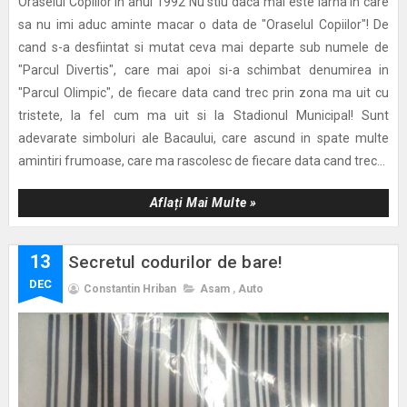
Oraselul Copiilor in anul 1992 Nu stiu daca mai este iarna in care
sa nu imi aduc aminte macar o data de "Oraselul Copiilor"! De
cand s-a desfiintat si mutat ceva mai departe sub numele de
"Parcul Divertis", care mai apoi si-a schimbat denumirea in
"Parcul Olimpic", de fiecare data cand trec prin zona ma uit cu
tristete, la fel cum ma uit si la Stadionul Municipal! Sunt
adevarate simboluri ale Bacaului, care ascund in spate multe
amintiri frumoase, care ma rascolesc de fiecare data cand trec...
Aflați Mai Multe »
13
Secretul codurilor de bare!
DEC
Constantin Hriban
Asam
,
Auto