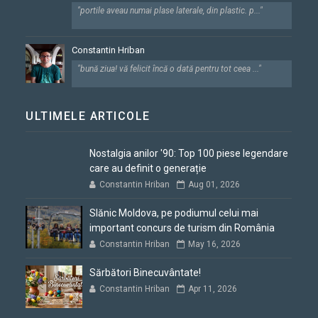
"portile aveau numai plase laterale, din plastic. p..."
Constantin Hriban
"bună ziua! vă felicit încă o dată pentru tot ceea ..."
ULTIMELE ARTICOLE
Nostalgia anilor '90: Top 100 piese legendare
care au definit o generație
Constantin Hriban
Aug 01, 2026
Slănic Moldova, pe podiumul celui mai
important concurs de turism din România
Constantin Hriban
May 16, 2026
Sărbători Binecuvântate!
Constantin Hriban
Apr 11, 2026