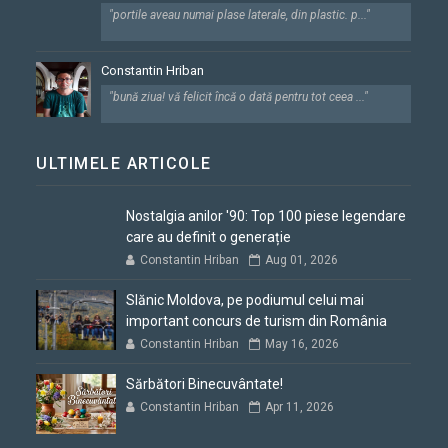
"portile aveau numai plase laterale, din plastic. p..."
Constantin Hriban
"bună ziua! vă felicit încă o dată pentru tot ceea ..."
ULTIMELE ARTICOLE
Nostalgia anilor '90: Top 100 piese legendare
care au definit o generație
Constantin Hriban
Aug 01, 2026
Slănic Moldova, pe podiumul celui mai
important concurs de turism din România
Constantin Hriban
May 16, 2026
Sărbători Binecuvântate!
Constantin Hriban
Apr 11, 2026