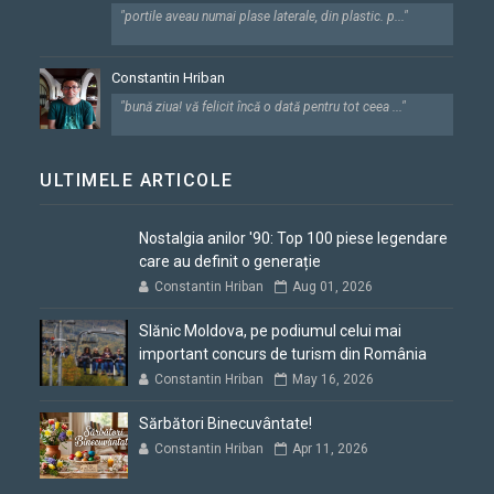
"portile aveau numai plase laterale, din plastic. p..."
Constantin Hriban
"bună ziua! vă felicit încă o dată pentru tot ceea ..."
ULTIMELE ARTICOLE
Nostalgia anilor '90: Top 100 piese legendare
care au definit o generație
Constantin Hriban
Aug 01, 2026
Slănic Moldova, pe podiumul celui mai
important concurs de turism din România
Constantin Hriban
May 16, 2026
Sărbători Binecuvântate!
Constantin Hriban
Apr 11, 2026