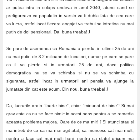
ar putea intra in colaps undeva in anul 2040, atunci cand se
prefigureaza ca populatia in varsta va fi dubla fata de cea care
va lucra, astfel incat fiecare angajat va trebui sa intretina nu mai
putin de doi pensionari. Da, buna treaba!
J
Se pare de asemenea ca Romania a pierdut in ultimii 25 de ani
nu mai putin de 3.2 milioane de locuitori, numar pe care se pare
ca il va pierde si in urmatorii 25 de ani, daca politica
demografica nu se va schimba si nu se va schimba cu
siguranta, astfel incat in urmatorii ani pensia va ajunge la
jumatate din cat este acum. Din nou, buna treaba!
J
Da, lucrurile arata "foarte bine", chiar "minunat de bine"! Si mai
grav este ca nu se face nimic in acest sens pentru a se remedia
aceasta problema majora. Oare de ce ma mir!
Si atunci stau si
J
ma intreb de ce sa ma mai agit atat, sa muncesc cat mai mult,
pentru a face cat mai multi bani, pentru ca statul oricum ma