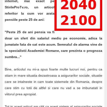
internet, mai exact pe
StirileProTv.ro, un articol
referitor la cum vor arata
pensiile peste 25 de ani:
"Peste 25 de ani pensia va fi
doar un sfert din salariul mediu pe economie, adica la
jumatate fata de cat este acum. Semnalul de alarma vine de
la specialistii Academiei Romane, care prezinta o prognoza
sumbra..."
Bine, articolul nu mi-a spus foarte multe lucruri noi, pentru ca
stiam in mare situatia dezastroasa a asigurarilor sociale, situatie
care se intalneste in cam toate sistemele din Romania, despre
care stim cu totii de altfel si care nu vad a se imbunatati in
viitorul prea apropiat.
Tot in acest articol am citit ca acest sistem al asigurarilor sociale