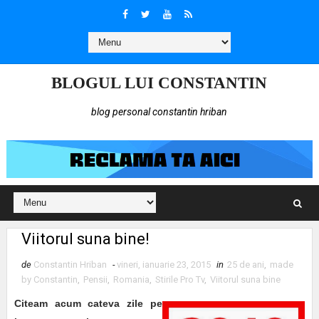
BLOGUL LUI CONSTANTIN
blog personal constantin hriban
Viitorul suna bine!
de
Constantin Hriban
-
vineri, ianuarie 23, 2015
in
25 de ani
,
made
by Constantin
,
Pensii
,
Romania
,
Stirile Pro Tv
,
Viitorul suna bine
Citeam acum cateva zile pe