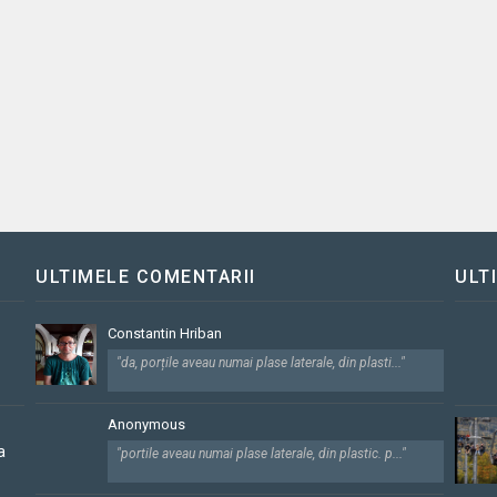
ULTIMELE COMENTARII
ULT
Constantin Hriban
"da, porțile aveau numai plase laterale, din plasti..."
Anonymous
a
"portile aveau numai plase laterale, din plastic. p..."