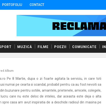
PORTOFOLIU
CONTACT
SPORT
MUZICĂ
FILME
POEZII
COMUNICATE
I
red Album
cs.ro Pe 8 Martie, dupa o zi foarte agitata la serviciu, in care toti
 pusi numai pe cearta si scandal, probabil pentru ca au fost nevoiti sa
din buzunare pentru sotiile, amantele, prietenele, amicele, colegele,
, lucru care nu este deloc de inteles, dar aceasta este deja o alta
um spre casa am avut inspiratia de a deschide radioul din masina pe