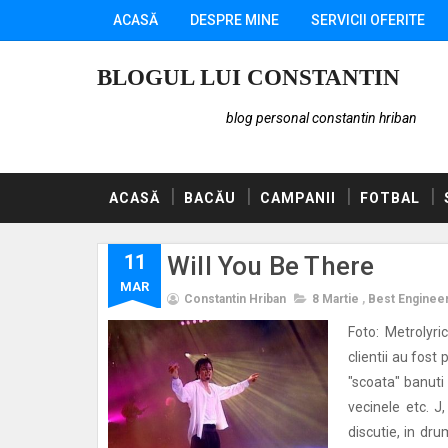
ACASĂ
DESPRE MINE
SERVICII OFERITE
BLOGUL LUI CONSTANTIN
blog personal constantin hriban
ACASĂ
BACĂU
CAMPANII
FOTBAL
11
Will You Be There
MAR
Constantin Hriban
8 Martie
,
Best Enginee
Foto: Metrolyri
clientii au fost
"scoata" banuti 
vecinele etc. J
discutie, in dr