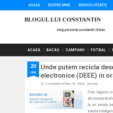
ACASĂ
DESPRE MINE
SERVICII OFERITE
BLOGUL LUI CONSTANTIN
blog personal constantin hriban
ACASĂ
BACĂU
CAMPANII
FOTBAL
20
Unde putem recicla dese
IAN
electronice (DEEE) in o
Constantin Hriban
Altex
,
Auchan
Foto: Sigurec.r
din incinta Auc
la un simplu b
solutie inteligen