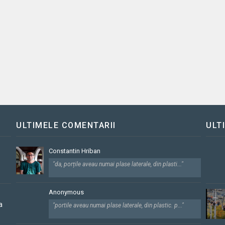
ULTIMELE COMENTARII
ULT
Constantin Hriban
"da, porțile aveau numai plase laterale, din plasti..."
Anonymous
a
"portile aveau numai plase laterale, din plastic. p..."