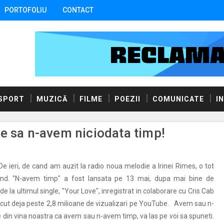
PORTOFOLIU
CONTACT
SPORT
MUZICĂ
FILME
POEZII
COMUNICATE
I
e sa n-avem niciodata timp!
 ieri, de cand am auzit la radio noua melodie a Irinei Rimes, o tot
nd. "N-avem timp" a fost lansata pe 13 mai, dupa mai bine de
e la ultimul single, "Your Love", inregistrat in colaborare cu Cris Cab
facut deja peste 2,8 milioane de vizualizari pe YouTube. Avem sau n-
 din vina noastra ca avem sau n-avem timp, va las pe voi sa spuneti.