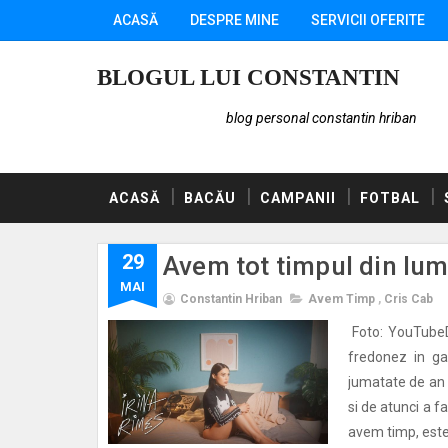
ACASĂ
DESPRE MINE
SERVICII OFERITE
BLOGUL LUI CONSTANTIN
blog personal constantin hriban
ACASĂ
BACĂU
CAMPANII
FOTBAL
29
Avem tot timpul din lum
MAI
Constantin Hriban
Avem Timp
,
Cris Cab
Foto: YouTubeDe
fredonez in ga
jumatate de an d
si de atunci a 
avem timp, este