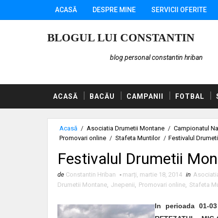
ACASĂ
DESPRE MINE
SERVICII OFERITE
BLOGUL LUI CONSTANTIN
blog personal constantin hriban
ACASĂ
BACĂU
CAMPANII
FOTBAL
Acasă
/
Asociatia Drumetii Montane
/
Campionatul Nat
Promovari online
/
Stafeta Muntilor
/
Festivalul Drumet
Festivalul Drumetii Mo
de
Constantin Hriban
-
marți, martie 18, 2014
in
Asociati
Drumetii Montane
,
Jnepenii
,
Promovari online
,
Stafeta Mu
In perioada 01-03