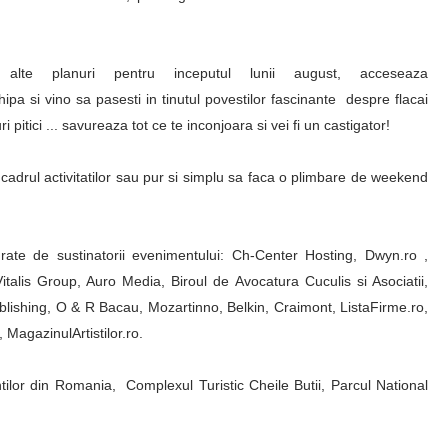
lte planuri pentru inceputul lunii august, acceseaza
ipa si vino sa pasesti in tinutul povestilor fascinante despre flacai
i pitici ... savureaza tot ce te inconjoara si vei fi un castigator!
 cadrul activitatilor sau pur si simplu sa faca o plimbare de weekend
rate de sustinatorii evenimentului: Ch-Center Hosting, Dwyn.ro ,
lis Group, Auro Media, Biroul de Avocatura Cuculis si Asociatii,
Publishing, O & R Bacau, Mozartinno, Belkin, Craimont, ListaFirme.ro,
 MagazinulArtistilor.ro.
ilor din Romania, Complexul Turistic Cheile Butii, Parcul National