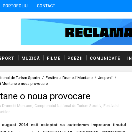
PORTOFOLIU
CONTACT
SPORT
MUZICĂ
FILME
POEZII
COMUNICATE
I
ional de Turism Sportiv
/
Festivalul Drumetii Montane
/
Jnepenii
/
ii Montane o noua provocare
ntane o noua provocare
a Drumetii Montane
,
Campionatul National de Turism Sportiv
,
Festivalul
ntilor
 august 2014 esti asteptat sa cutreieram impreuna tinutul