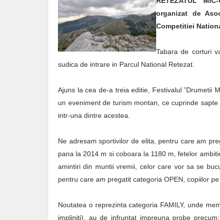
RETEZATUL MIC-
organizat de Asoc
Competitiei Nation
Tabara de corturi va
sudica de intrare in Parcul National Retezat.
Ajuns la cea de-a treia editie, Festivalul ”Drumetii
un eveniment de turism montan, ce cuprinde sapte ca
intr-una dintre acestea.
Ne adresam sportivilor de elita, pentru care am pre
pana la 2014 m si coboara la 1180 m, fetelor ambitioa
amintiri din muntii vremii, celor care vor sa se bucu
pentru care am pregatit categoria OPEN, copiilor pe 
Noutatea o reprezinta categoria FAMILY, unde membri
impliniti), au de infruntat impreuna probe precum: