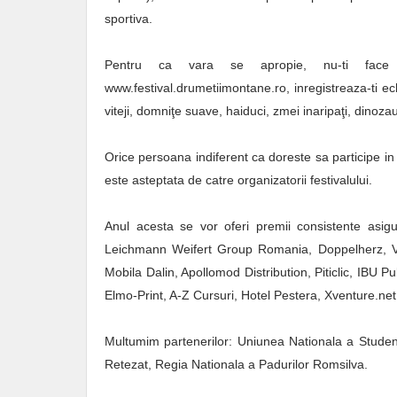
sportiva.
Pentru ca vara se apropie, nu-ti face a
www.festival.drumetiimontane.ro, inregistreaza-ti ech
viteji, domniţe suave, haiduci, zmei inaripaţi, dinozaur
Orice persoana indiferent ca doreste sa participe in
este asteptata de catre organizatorii festivalului.
Anul acesta se vor oferi premii consistente asigu
Leichmann Weifert Group Romania, Doppelherz, Vita
Mobila Dalin, Apollomod Distribution, Piticlic, IBU 
Elmo-Print, A-Z Cursuri, Hotel Pestera, Xventure.net,
Multumim partenerilor: Uniunea Nationala a Student
Retezat, Regia Nationala a Padurilor Romsilva.