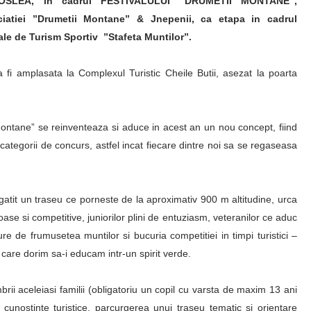
OSLEA, in cadrul FESTIVALULUI ”DRUMETII MONTANE”,
iatiei ”Drumetii Montane” & Jnepenii, ca etapa in cadrul
ale de Turism Sportiv ”Stafeta Muntilor”.
 fi amplasata la Complexul Turistic Cheile Butii, asezat la poarta
 Montane” se reinventeaza si aduce in acest an un nou concept, fiind
tegorii de concurs, astfel incat fiecare dintre noi sa se regaseasa
gatit un traseu ce porneste de la aproximativ 900 m altitudine, urca
se si competitive, juniorilor plini de entuziasm, veteranilor ce aduc
re de frumusetea muntilor si bucuria competitiei in timpi turistici –
care dorim sa-i educam intr-un spirit verde.
i aceleiasi familii (obligatoriu un copil cu varsta de maxim 13 ani
 cunostinte turistice, parcurgerea unui traseu tematic si orientare