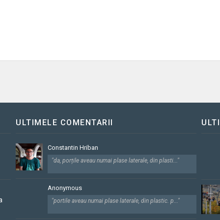
ULTIMELE COMENTARII
ULT
Constantin Hriban
"da, porțile aveau numai plase laterale, din plasti..."
Anonymous
a
"portile aveau numai plase laterale, din plastic. p..."