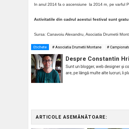
In anul 2014 fa o ascensiune la 2014 m, pe varful Pia
Activitatile din cadrul acestui festival sunt grat
Sursa:
Canavoiu Alexandru, Asociatia Drumetii Mon
Etichete
# Asociatia Drumetii Montane
# Campionatu
Despre Constantin Hr
Sunt un blogger, web designer și con
are, pe lângă multe alte lucruri, îi pl
ARTICOLE ASEMĂNĂTOARE: