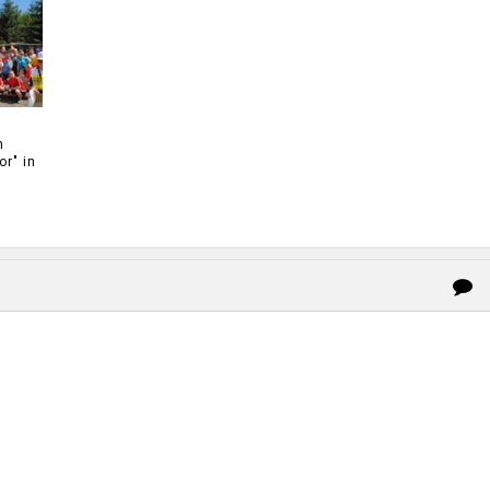
m
or" in