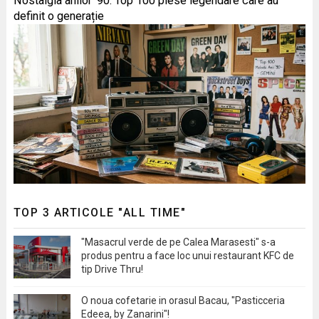
Nostalgia anilor '90: Top 100 piese legendare care au
definit o generație
TOP 3 ARTICOLE "ALL TIME"
"Masacrul verde de pe Calea Marasesti" s-a
produs pentru a face loc unui restaurant KFC de
tip Drive Thru!
O noua cofetarie in orasul Bacau, "Pasticceria
Edeea, by Zanarini"!