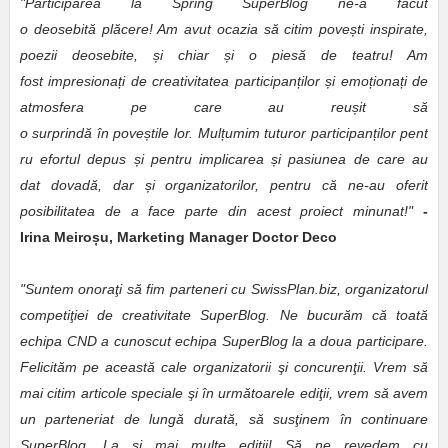
"Participarea la Spring SuperBlog ne-a facut
o deosebită plăcere! Am avut ocazia să citim pove
ș
ti inspirate,
poezii deosebite,
ș
i chiar
ș
i o piesă de teatru! Am
fost impresiona
ț
i de creativitatea participan
ț
ilor
ș
i emo
ț
iona
ț
i de
atmosfera pe care au reu
ș
it să
o surprindă în pove
ș
tile lor. Mul
ț
umim tuturor participan
ț
ilor pent
ru efortul depus
ș
i pentru implicarea
ș
i pasiunea de care au
dat dovadă, dar
ș
i organizatorilor, pentru că ne-au oferit
posibilitatea de a face parte din acest proiect minunat!"
-
Irina Meiro
ș
u, Marketing Manager Doctor Deco
"Suntem onoraţi să fim parteneri cu SwissPlan.biz, organizatorul
competiţiei de creativitate SuperBlog. Ne bucurăm că toată
echipa CND a cunoscut echipa SuperBlog la a doua participare.
Felicităm pe această cale organizatorii şi concurenţii. Vrem să
mai citim articole speciale şi în următoarele ediţii, vrem să avem
un parteneriat de lungă durată, să susţinem în continuare
SuperBlog. La şi mai multe ediţii! Să ne revedem cu