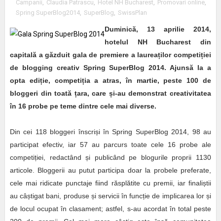
Campanii
,
Claudia Patrascu
,
Hotel NH Bucharest
,
Promovari online
,
Spring SuperBlog2014
,
SuperBlog
,
SwissPlan
Duminică, 13 aprilie 2014,
hotelul NH Bucharest din
capitală a găzduit gala de premiere a laurea
ț
ilor competi
ț
iei
de blogging creativ Spring SuperBlog 2014. Ajunsă la a
opta edi
ț
ie, competi
ț
ia a atras, în martie, peste 100 de
bloggeri din toată
ț
ara, care
ș
i-au demonstrat creativitatea
în 16 probe pe teme dintre cele mai diverse.
Din cei 118 bloggeri înscriși în Spring SuperBlog 2014, 98 au
participat efectiv, iar 57 au parcurs toate cele 16 probe ale
competiției, redactând și publicând pe blogurile proprii 1130
articole. Bloggerii au putut participa doar la probele preferate,
cele mai ridicate punctaje fiind răsplătite cu premii, iar finaliștii
au câștigat bani, produse și servicii în funcție de implicarea lor și
de locul ocupat în clasament; astfel, s-au acordat în total peste