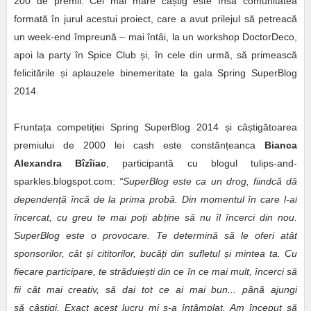
200 de premii. Cel mai mare câștig este însă comunitatea
formată în jurul acestui proiect, care a avut prilejul să petreacă
un week-end împreună – mai întâi, la un workshop DoctorDeco,
apoi la party în Spice Club și, în cele din urmă, să primească
felicitările și aplauzele binemeritate la gala Spring SuperBlog
2014.
Fruntața competiției Spring SuperBlog 2014 și câștigătoarea
premiului de 2000 lei cash este constănțeanca
Bianca
Alexandra Bîzîiac
, participantă cu blogul tulips-and-
sparkles.blogspot.com:
“SuperBlog este ca un drog, fiindcă dă
dependen
ț
ă încă de la prima probă. Din momentul în care l-ai
încercat, cu greu te mai po
ț
i ab
ț
ine să nu îl încerci din nou.
SuperBlog este o provocare. Te determină să le oferi atât
sponsorilor, cât
ș
i cititorilor, bucă
ț
i din sufletul
ș
i mintea ta. Cu
fiecare participare, te străduie
ș
ti din ce în ce mai mult, încerci să
fii cât mai creativ, să dai tot ce ai mai bun... până ajungi
să câ
ș
tigi. Exact acest lucru mi s-a întâmplat. Am început să