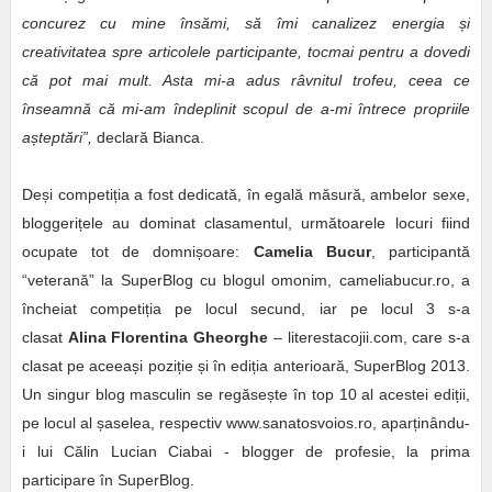
concurez cu mine însămi, să îmi canalizez energia
ș
i
creativitatea spre articolele participante, tocmai pentru a dovedi
că pot mai mult. Asta mi-a adus râvnitul trofeu, ceea ce
înseamnă că mi-am îndeplinit scopul de a-mi întrece propriile
a
ș
teptări”,
declară Bianca.
Deși competiția a fost dedicată, în egală măsură, ambelor sexe,
bloggerițele au dominat clasamentul, următoarele locuri fiind
ocupate tot de domnișoare:
Camelia Bucur
, participantă
“veterană” la SuperBlog cu blogul omonim, cameliabucur.ro, a
încheiat competiția pe locul secund, iar pe locul 3 s-a
clasat
Alina Florentina Gheorghe
– literestacojii.com, care s-a
clasat pe aceeași poziție și în ediția anterioară, SuperBlog 2013.
Un singur blog masculin se regăsește în top 10 al acestei ediții,
pe locul al șaselea, respectiv www.sanatosvoios.ro, aparținându-
i lui Călin Lucian Ciabai - blogger de profesie, la prima
participare în SuperBlog.