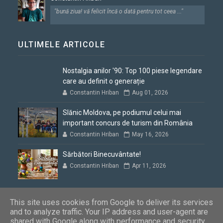
"bună ziua! vă felicit încă o dată pentru tot ceea ..."
ULTIMELE ARTICOLE
Nostalgia anilor '90: Top 100 piese legendare
care au definit o generație
Constantin Hriban
Aug 01, 2026
Slănic Moldova, pe podiumul celui mai
important concurs de turism din România
Constantin Hriban
May 16, 2026
Sărbători Binecuvântate!
Constantin Hriban
Apr 11, 2026
This site uses cookies from Google to deliver its services
and to analyze traffic. Your IP address and user-agent are
shared with Google along with performance and security
Blogul lui Constantin
Copyright © 2012 - 2026. Toate drepturile