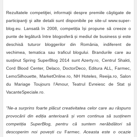
Rezultatele competiţiei, informaţii despre premiile câştigate de
participanţi şi alte detalii sunt disponibile pe site-ul www.super-
blog.eu. Lansată în 2008, competiția își propune să creeze o
punte de legătură între blogosferă și mediul de business și este
deschisă tuturor bloggerilor din România, indiferent de
vechimea, tematica sau traficul blogului. Brandurile care au
susținut Spring SuperBlog 2014 sunt Azerty.ro, Centrul Shakti,
Cord Blood Center, Delaco, DoctorDeco, Editura ALL, Farmec,
LemoSilhouette, MarketOnline.ro, NH Hoteles, Reeija.ro, Salon
du Mariage Toujours l'Amour, Teatrul Evreiesc de Stat și
VacanteSpeciale.ro.
“Ne-a surprins foarte plăcut creativitatea celor care au răspuns
provocării din edi
ț
ia anterioară
ș
i vom continua să sus
ț
inem
competi
ț
ia SuperBlog, pentru că suntem nerăbdători să
descoperim noi pove
ș
ti cu
Farmec.
Aceasta este o ocazie