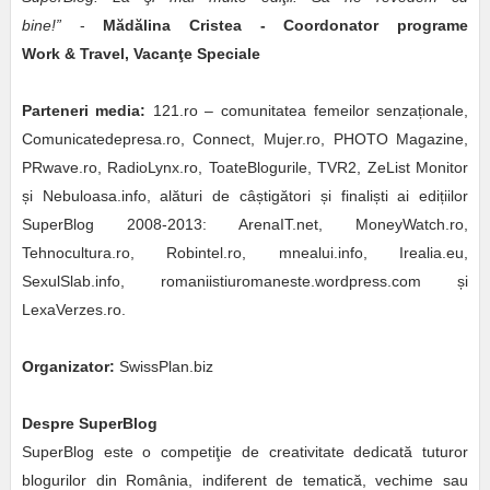
bine!”
-
Mădălina Cristea - Coordonator programe
Work & Travel, Vacanţe Speciale
Parteneri media:
121.ro – comunitatea femeilor senzaționale,
Comunicatedepresa.ro, Connect, Mujer.ro, PHOTO Magazine,
PRwave.ro, RadioLynx.ro, ToateBlogurile, TVR2, ZeList Monitor
și Nebuloasa.info, alături de câștigători și finaliști ai edițiilor
SuperBlog 2008-2013: ArenaIT.net, MoneyWatch.ro,
Tehnocultura.ro, Robintel.ro, mnealui.info, Irealia.eu,
SexulSlab.info, romaniistiuromaneste.wordpress.com și
LexaVerzes.ro.
Organizator:
SwissPlan.biz
Despre SuperBlog
SuperBlog este o competiţie de creativitate dedicată tuturor
blogurilor din România, indiferent de tematică, vechime sau