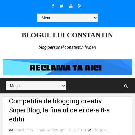
BLOGUL LUI CONSTANTIN
blog personal constantin hriban
Competitia de blogging creativ
SuperBlog, la finalul celei de-a 8-a
editii
de
Constantin Hriban
-
marți, aprilie 15, 2014
in
Bloggeri
,