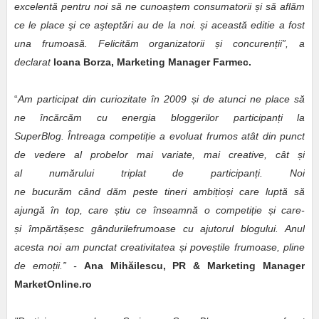
excelentă pentru noi să ne cunoa
ș
tem consumatorii
ș
i să aflăm
ce le place şi ce aşteptări au de la noi.
ș
i această editie a fost
una frumoasă. Felicităm organizatorii
ș
i concuren
ț
ii”, a
declarat
Ioana Borza, Marketing Manager Farmec.
“
Am participat din curiozitate în 2009
ș
i de atunci ne place să
ne încărcăm cu energia bloggerilor participan
ț
i la
SuperBlog. Întreaga competi
ț
ie a evoluat frumos atât din punct
de vedere al probelor mai variate, mai creative, cât
ș
i
al numărului triplat de participan
ț
i. Noi
ne bucurăm când dăm peste tineri ambi
ț
io
ș
i care luptă să
ajungă în top, care
ș
tiu ce înseamnă o competi
ț
ie
ș
i care-
ș
i împărtă
ș
esc gândurilefrumoase cu ajutorul blogului. Anul
acesta noi am punctat creativitatea
ș
i pove
ș
tile frumoase, pline
de emo
ț
ii.” -
Ana Mihăilescu, PR & Marketing Manager
MarketOnline.ro