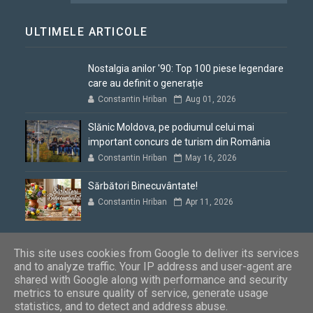
ULTIMELE ARTICOLE
Nostalgia anilor '90: Top 100 piese legendare
care au definit o generație
Constantin Hriban
Aug 01, 2026
Slănic Moldova, pe podiumul celui mai
important concurs de turism din România
Constantin Hriban
May 16, 2026
Sărbători Binecuvântate!
Constantin Hriban
Apr 11, 2026
This site uses cookies from Google to deliver its services
and to analyze traffic. Your IP address and user-agent are
shared with Google along with performance and security
Blogul lui Constantin
Copyright © 2012 - 2026. Toate drepturile
metrics to ensure quality of service, generate usage
rezervate
statistics, and to detect and address abuse.