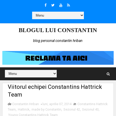
BLOGUL LUI CONSTANTIN
blog personal constantin hriban
Viitorul echipei Constantins Hattrick
Team
de
Constantin Hriban
-
luni, aprilie 07, 2014
in
Constantins Hattrick
Team
,
Hattrick
,
made by Constantin
,
Sezonul 42
,
Sezonul 43
,
Young Constantins Hattrick Team