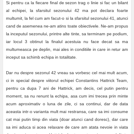
Si pentru ca la fiecare final de sezon trag o linie si fac un bilant
al echipei, la sfarsitul sezonului 42 ma pot declara foarte
multumit, la fel cum am facut-o si la sfarsitul sezonului 41, atunci
cand de asemenea ne-am atins toate obiectivele. Ne-am propus
la inceputul sezonului, printre alte tinte, sa terminam pe podium,
iar locul 3 obtinut la finalul acestuia nu face decat sa ma
multumeasca pe deplin, mai ales in conditiile in care in retur am
inceput sa schimb echipa in totalitate.
Dar nu despre sezonul 42 vreau sa vorbesc cel mai mult acum,
ci in special despre viitorul echipei Constantins Hattrick Team,
pentru ca dupa 7 ani de Hattrick, am decis, cel putin pentru
moment, sa nu renunt la echipa, asa cum imi trecea prin minte
acum aproximativ o luna de zile, ci sa continui, dar de data
aceasta intr-o varianta mult mai restransa, care sa imi consume
cat mai putin timp din viata (doar atunci cand doresc), dar care
sa imi aduca si acea relaxare de care am atata nevoie in viata