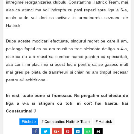
intregime reorganizarea clubului Constantins Hattrick Team, mai
ales ca atunci ma voi indrepta cu pasi repezi spre liga a 6-a,
acolo unde voi dori sa activez in urmatoarele sezoane de
Hattrick.
Dupa aceste modicari efectuate, singurul regret pe care il am,
pe langa faptul ca nu am reusit sa trec niciodata de liga a 4-a,
este ca nu am reusit sa cumpar numai jucatori cu specialitati,
asa cum imi plac mie si acest lucru pentru ca se gasesc mult
mai greu pe piata de transferuri si chiar nu am timpul necesar
pentru a-i achizitiona.
In rest, toate bune si frumoase. Ne pregatim sufleteste de
liga a 6-a si strigam cu totii in cor: hai baietii, hai
Constantins!
J
Etichete
# Constantins Hattrick Team
# Hattrick