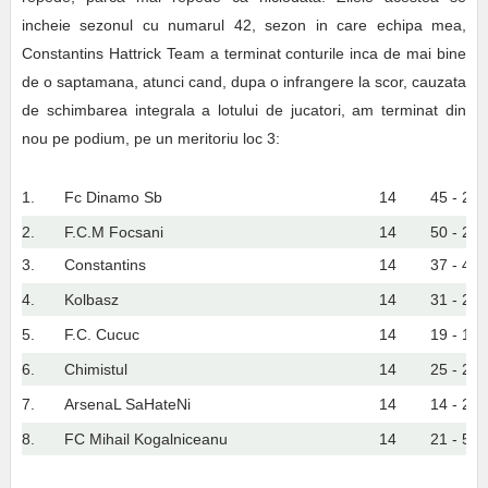
incheie sezonul cu numarul 42, sezon in care echipa mea,
Constantins Hattrick Team a terminat conturile inca de mai bine
de o saptamana, atunci cand, dupa o infrangere la scor, cauzata
de schimbarea integrala a lotului de jucatori, am terminat din
nou pe podium, pe un meritoriu loc 3:
1.
Fc Dinamo Sb
14
45 - 25
2.
F.C.M Focsani
14
50 - 26
3.
Constantins
14
37 - 44
4.
Kolbasz
14
31 - 23
5.
F.C. Cucuc
14
19 - 18
6.
Chimistul
14
25 - 26
7.
ArsenaL SaHateNi
14
14 - 28
8.
FC Mihail Kogalniceanu
14
21 - 52