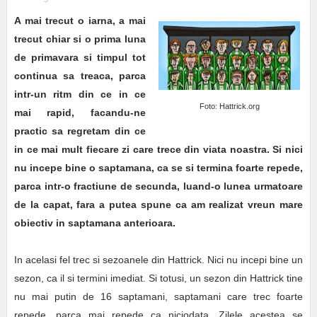
A mai trecut o iarna, a mai
trecut chiar si o prima luna
de primavara si timpul tot
continua sa treaca, parca
intr-un ritm din ce in ce
Foto: Hattrick.org
mai rapid, facandu-ne
practic sa regretam din ce
in ce mai mult fiecare zi care trece din viata noastra. Si nici
nu incepe bine o saptamana, ca se si termina foarte repede,
parca intr-o fractiune de secunda, luand-o lunea urmatoare
de la capat, fara a putea spune ca am realizat vreun mare
obiectiv in saptamana anterioara.
In acelasi fel trec si sezoanele din Hattrick. Nici nu incepi bine un
sezon, ca il si termini imediat. Si totusi, un sezon din Hattrick tine
nu mai putin de 16 saptamani, saptamani care trec foarte
repede, parca mai repede ca niciodata. Zilele acestea se