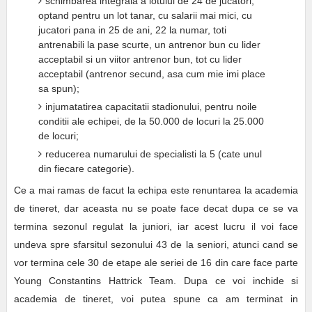
schimbarea integrala a lotului de 24 de jucatori,
optand pentru un lot tanar, cu salarii mai mici, cu
jucatori pana in 25 de ani, 22 la numar, toti
antrenabili la pase scurte, un antrenor bun cu lider
acceptabil si un viitor antrenor bun, tot cu lider
acceptabil (antrenor secund, asa cum mie imi place
sa spun);
injumatatirea capacitatii stadionului, pentru noile
conditii ale echipei, de la 50.000 de locuri la 25.000
de locuri;
reducerea numarului de specialisti la 5 (cate unul
din fiecare categorie).
Ce a mai ramas de facut la echipa este renuntarea la academia
de tineret, dar aceasta nu se poate face decat dupa ce se va
termina sezonul regulat la juniori, iar acest lucru il voi face
undeva spre sfarsitul sezonului 43 de la seniori, atunci cand se
vor termina cele 30 de etape ale seriei de 16 din care face parte
Young Constantins Hattrick Team. Dupa ce voi inchide si
academia de tineret, voi putea spune ca am terminat in