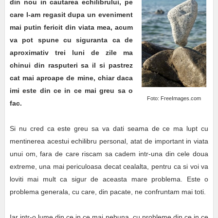
din nou in cautarea echilibrului, pe
care l-am regasit dupa un eveniment
mai putin fericit din viata mea, acum
va pot spune cu siguranta ca de
aproximativ trei luni de zile ma
chinui din rasputeri sa il si pastrez
cat mai aproape de mine, chiar daca
imi este din ce in ce mai greu sa o
Foto: FreeImages.com
fac.
Si nu cred ca este greu sa va dati seama de ce ma lupt cu
mentinerea acestui echilibru personal, atat de important in viata
unui om, fara de care riscam sa cadem intr-una din cele doua
extreme, una mai periculoasa decat cealalta, pentru ca si voi va
loviti mai mult ca sigur de aceasta mare problema. Este o
problema generala, cu care, din pacate, ne confruntam mai toti.
Iar intr-o lume din ce in ce mai nebuna, cu probleme din ce in ce