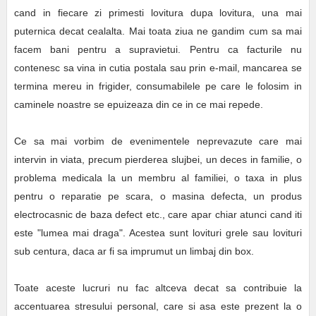
cand in fiecare zi primesti lovitura dupa lovitura, una mai
puternica decat cealalta. Mai toata ziua ne gandim cum sa mai
facem bani pentru a supravietui. Pentru ca facturile nu
contenesc sa vina in cutia postala sau prin e-mail, mancarea se
termina mereu in frigider, consumabilele pe care le folosim in
caminele noastre se epuizeaza din ce in ce mai repede.
Ce sa mai vorbim de evenimentele neprevazute care mai
intervin in viata, precum pierderea slujbei, un deces in familie, o
problema medicala la un membru al familiei, o taxa in plus
pentru o reparatie pe scara, o masina defecta, un produs
electrocasnic de baza defect etc., care apar chiar atunci cand iti
este "lumea mai draga". Acestea sunt lovituri grele sau lovituri
sub centura, daca ar fi sa imprumut un limbaj din box.
Toate aceste lucruri nu fac altceva decat sa contribuie la
accentuarea stresului personal, care si asa este prezent la o