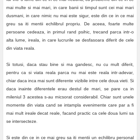
mai multe si mai mari, in care banii si timpul sunt cei mai mari
dusmani, in care nimic nu mai este sigur, este din ce in ce mai
greu sa iti mentii echilibrul propriu. De aceea, foarte multe
persoane cedeaza, in primul rand psihic, trecand parca intr-o
alta lume, ireala, in care lucrurile se desfasoara diferit de cele
din viata reala.
Si totusi, daca stau bine si ma gandesc, nu cu mult diferit,
pentru ca si viata reala parca nu mai este reala intr-adevar,
chiar daca inca mai sunt diferente vizibile intre cele doua vieti. Si
daca inainte diferentele erau destul de mari, se pare ca in
mileniul 3 acestea s-au micsorat considerabil. Chiar sunt unele
momente din viata cand se intampla evenimente care par a fi
mai mult ireale decat reale, facand practic ca cele doua lumi sa
se intersecteze.
Si este din ce in ce mai greu sa iti mentii un echilibru personal