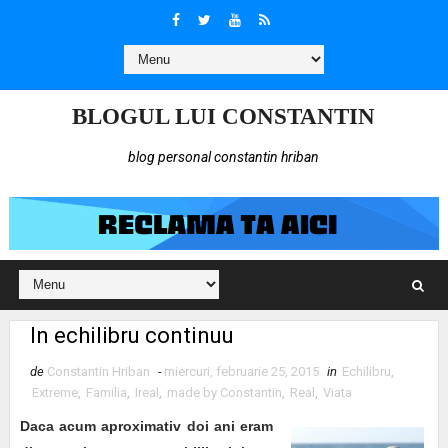
BLOGUL LUI CONSTANTIN
blog personal constantin hriban
In echilibru continuu
de
Constantin Hriban
-
miercuri, februarie 25, 2015
in
Echilibru
,
Extreme
,
Familia
,
Ireal
,
made by Constantin
,
Real
,
Viata
Daca acum aproximativ doi ani eram