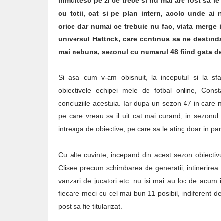
inmultesc pe zi ce trece si nu mai are rost sa l
cu totii, cat si pe plan intern, acolo unde ai 
orice dar numai ce trebuie nu fac, viata merge i
universul Hattrick, care continua sa ne destind
mai nebuna, sezonul cu numarul 48 fiind gata de
Si asa cum v-am obisnuit, la inceputul si la sfar
obiectivele echipei mele de fotbal online, Const
concluziile acestuia. Iar dupa un sezon 47 in care 
pe care vreau sa il uit cat mai curand, in sezonul
intreaga de obiective, pe care sa le ating doar in pa
Cu alte cuvinte, incepand din acest sezon obiectiv
Clisee precum schimbarea de generatii, intinerirea lo
vanzari de jucatori etc. nu isi mai au loc de acum
fiecare meci cu cel mai bun 11 posibil, indiferent de
post sa fie titularizat.