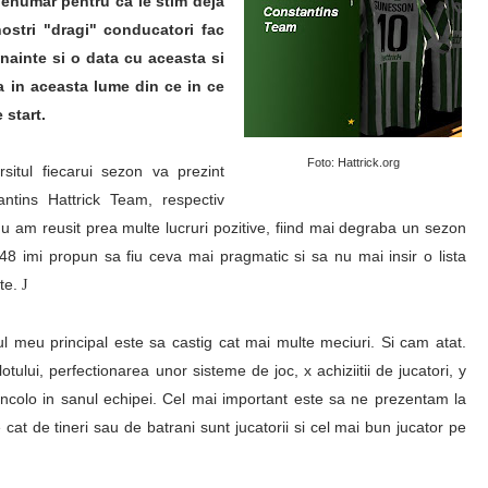
e enumar pentru ca le stim deja
nostri "dragi" conducatori fac
nainte si o data cu aceasta si
a in aceasta lume din ce in ce
 start.
Foto: Hattrick.org
situl fiecarui sezon va prezint
antins Hattrick Team, respectiv
nu am reusit prea multe lucruri pozitive, fiind mai degraba un sezon
 48 imi propun sa fiu ceva mai pragmatic si sa nu mai insir o lista
rte.
J
ul meu principal este sa castig cat mai multe meciuri. Si cam atat.
tului, perfectionarea unor sisteme de joc, x achiziitii de jucatori, y
 incolo in sanul echipei. Cel mai important este sa ne prezentam la
 cat de tineri sau de batrani sunt jucatorii si cel mai bun jucator pe