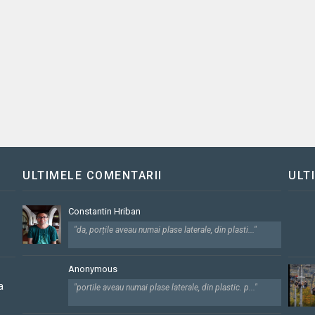
ULTIMELE COMENTARII
ULT
Constantin Hriban
"da, porțile aveau numai plase laterale, din plasti..."
Anonymous
a
"portile aveau numai plase laterale, din plastic. p..."