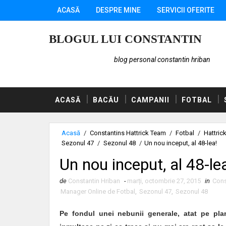
ACASĂ
DESPRE MINE
SERVICII OFERITE
BLOGUL LUI CONSTANTIN
blog personal constantin hriban
ACASĂ
BACĂU
CAMPANII
FOTBAL
Acasă
/
Constantins Hattrick Team
/
Fotbal
/
Hattric
Sezonul 47
/
Sezonul 48
/
Un nou inceput, al 48-lea!
Un nou inceput, al 48-le
de
Constantin Hriban
-
marți, octombrie 27, 2015
in
Cons
Manager Online de Fotbal
,
Sezonul 47
,
Sezonul 48
Pe fondul unei nebunii generale, atat pe pla