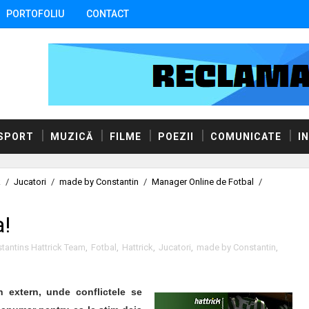
PORTOFOLIU
CONTACT
SPORT
MUZICĂ
FILME
POEZII
COMUNICATE
I
k
/
Jucatori
/
made by Constantin
/
Manager Online de Fotbal
/
a!
tantins Hattrick Team
,
Fotbal
,
Hattrick
,
Jucatori
,
made by Constantin
,
n extern, unde conflictele se