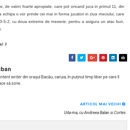
e, de valori foarte apropiate, care pot oricand juca in primul 11, din
ima echipa o vor prinde cei mai in forma jucatori in ziua meciului, care
 1-3-5-2, cu doua extreme de meserie, pentru a asigura un atac bun,
i.
ns!
J
iban
tent writer din orașul Bacău, caruia, în puținul timp liber pe care îl
ace să scrie.
ARTICOL MAI VECHI
Uita-ma, cu Andreea Balan si Cortes