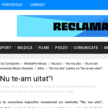
PORTOFOLIU
CONTACT
SPORT
MUZICĂ
FILME
POEZII
COMUNICATE
I
by Constantin
/
MediaPro Music
/
Muzica
/
Nu ma uita
/
Nu te-am
omanian Music Awards
/
Sibiu
/
"Nu ma uita" pentru ca "Nu te-am uitat"!
Nu te-am uitat"!
x Ceasu
,
Anda Adam
,
Hip-hop
,
made by Constantin
,
MediaPro Music
,
 Production
,
Rimaru
,
Romanian Music Awards
,
Sibiu
 la cucerirea topurilor romanesti cu melodia "Nu ma uita",