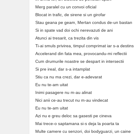
Merg paralel cu un convoi oficial
Blocat in trafic, de sirene si un girofar
Stau geana pe geam, Mertan condus de-un bastan
Si in spate vad doi ochi nerevazuti de ani
Atunci ai tresarit, ca trezita din vis
Ti-ai smuls privirea, timpul comprimat iar s-a destins
Accelerand din fata mea, provocandu-mi reflectii
Cum drumurile noastre se despart in intersectii
Si pre ireal, dar s-a intamplat
Stiu ca nu ma crezi, dar e-adevarat
Eu nu te-am uitat
Inimi pasagere nu m-au alinat
Nici anii ce-au trecut nu m-au vindecat
Eu nu te-am uitat
Azi nu e greu deloc sa gasesti pe cineva
Mai trece-o saptamana si-s deja la poarta ta
Multe camere cu senzori, doi bodyguarzi, un caine