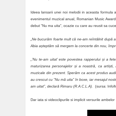
Ideea lansarii unei noi melodii in aceasta formula 
evenimentul muzical anual, Romanian Music Awards, 
debut "Nu ma uita", ocazie cu care au reusit sa cuce
„Ne bucurăm foarte mult că ne-am reîntâlnit după at
Abia a
ș
teptăm să mergem la concerte din nou, împ
„’Nu te-am uitat’ este povestea rapperului
ș
i a fet
maturizarea personajelor
ș
i a noastră, ca arti
ș
ti
muzicale din prezent. Sperăm ca acest produs aud
au crescut cu ”Nu mă uita” în boxe, iar mesajul nos
am uitat”, declară Rimaru (R.A.C.L.A).
(sursa: Info
Dar iata si videoclipurile si implicit versurile ambelor