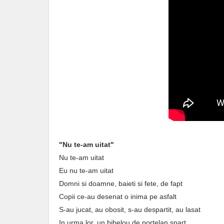
"Nu te-am uitat"
Nu te-am uitat
Eu nu te-am uitat
Domni si doamne, baieti si fete, de fapt
Copii ce-au desenat o inima pe asfalt
S-au jucat, au obosit, s-au despartit, au lasat
In urma lor, un bibelou de portelan spart