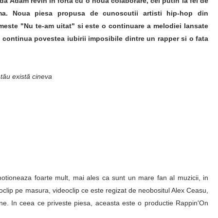
da Adam revin in forta cu o noua colaborare, cel putin la fel de
ma. Noua piesa propusa de cunoscutii artisti hip-hop din
ste "Nu te-am uitat" si este o continuare a melodiei lansate
 continua povestea iubirii imposibile dintre un rapper si o fata
 tău există cineva
ioneaza foarte mult, mai ales ca sunt un mare fan al muzicii, in
eoclip pe masura, videoclip ce este regizat de neobositul Alex Ceasu,
ne. In ceea ce priveste piesa, aceasta este o productie Rappin'On