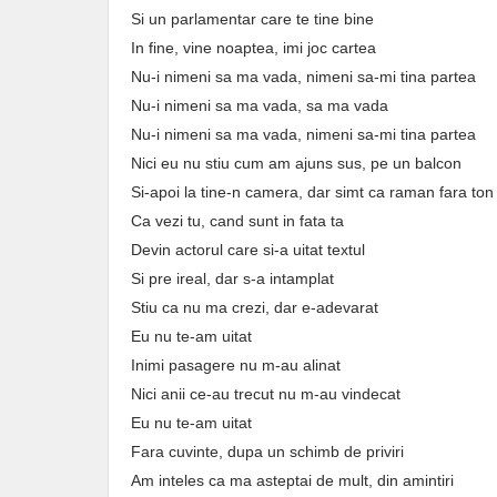
Si un parlamentar care te tine bine
In fine, vine noaptea, imi joc cartea
Nu-i nimeni sa ma vada, nimeni sa-mi tina partea
Nu-i nimeni sa ma vada, sa ma vada
Nu-i nimeni sa ma vada, nimeni sa-mi tina partea
Nici eu nu stiu cum am ajuns sus, pe un balcon
Si-apoi la tine-n camera, dar simt ca raman fara ton
Ca vezi tu, cand sunt in fata ta
Devin actorul care si-a uitat textul
Si pre ireal, dar s-a intamplat
Stiu ca nu ma crezi, dar e-adevarat
Eu nu te-am uitat
Inimi pasagere nu m-au alinat
Nici anii ce-au trecut nu m-au vindecat
Eu nu te-am uitat
Fara cuvinte, dupa un schimb de priviri
Am inteles ca ma asteptai de mult, din amintiri