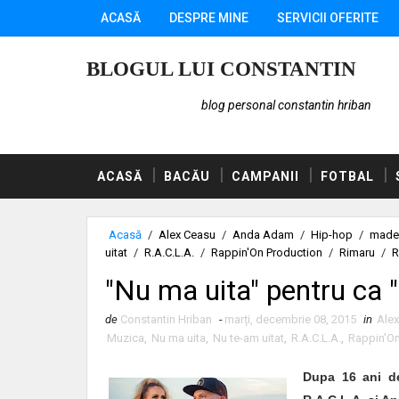
ACASĂ
DESPRE MINE
SERVICII OFERITE
BLOGUL LUI CONSTANTIN
blog personal constantin hriban
ACASĂ
BACĂU
CAMPANII
FOTBAL
Acasă
/
Alex Ceasu
/
Anda Adam
/
Hip-hop
/
made 
uitat
/
R.A.C.L.A.
/
Rappin'On Production
/
Rimaru
/
R
"Nu ma uita" pentru ca "
de
Constantin Hriban
-
marți, decembrie 08, 2015
in
Ale
Muzica
,
Nu ma uita
,
Nu te-am uitat
,
R.A.C.L.A.
,
Rappin'On
Dupa 16 ani de