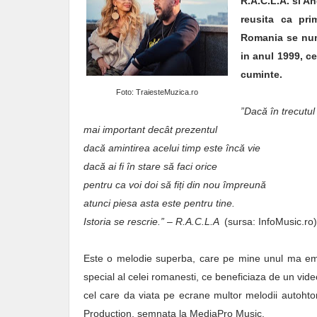
R.A.C.L.A. si An
reusita ca pri
Romania se nume
in anul 1999, ce
cuminte.
Foto: TraiesteMuzica.ro
”Dacă în trecutul
mai important decât prezentul
dacă amintirea acelui timp este încă vie
dacă ai fi în stare să faci orice
pentru ca voi doi să fi
ț
i din nou împreună
atunci piesa asta este pentru tine.
Istoria se rescrie.” – R.A.C.L.A
(sursa: InfoMusic.ro)
Este o melodie superba, care pe mine unul ma emot
special al celei romanesti, ce beneficiaza de un vid
cel care da viata pe ecrane multor melodii autohto
Production, semnata la MediaPro Music.