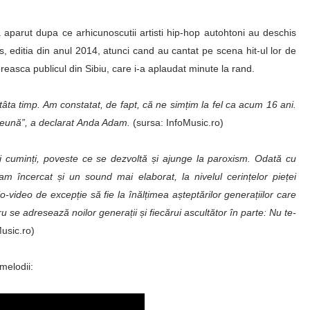
a aparut dupa ce arhicunoscutii artisti hip-hop autohtoni au deschis
editia din anul 2014, atunci cand au cantat pe scena hit-ul lor de
reasca publicul din Sibiu, care i-a aplaudat minute la rand.
âta timp. Am constatat, de fapt, că ne sim
ț
im la fel ca acum 16 ani.
reună”, a declarat Anda Adam.
(sursa: InfoMusic.ro)
ei cumin
ț
i, poveste ce se dezvoltă
ș
i ajunge la paroxism. Odată cu
, am încercat
ș
i un sound mai elaborat, la nivelul cerin
ț
elor pie
ț
ei
io-video de excep
ț
ie să fie la înăl
ț
imea a
ș
teptărilor genera
ț
iilor care
tru se adresează noilor genera
ț
ii
ș
i fiecărui ascultător în parte: Nu te-
Music.ro)
 melodii: