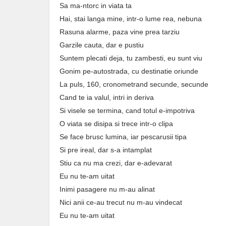
Sa ma-ntorc in viata ta
Hai, stai langa mine, intr-o lume rea, nebuna
Rasuna alarme, paza vine prea tarziu
Garzile cauta, dar e pustiu
Suntem plecati deja, tu zambesti, eu sunt viu
Gonim pe-autostrada, cu destinatie oriunde
La puls, 160, cronometrand secunde, secunde
Cand te ia valul, intri in deriva
Si visele se termina, cand totul e-impotriva
O viata se disipa si trece intr-o clipa
Se face brusc lumina, iar pescarusii tipa
Si pre ireal, dar s-a intamplat
Stiu ca nu ma crezi, dar e-adevarat
Eu nu te-am uitat
Inimi pasagere nu m-au alinat
Nici anii ce-au trecut nu m-au vindecat
Eu nu te-am uitat