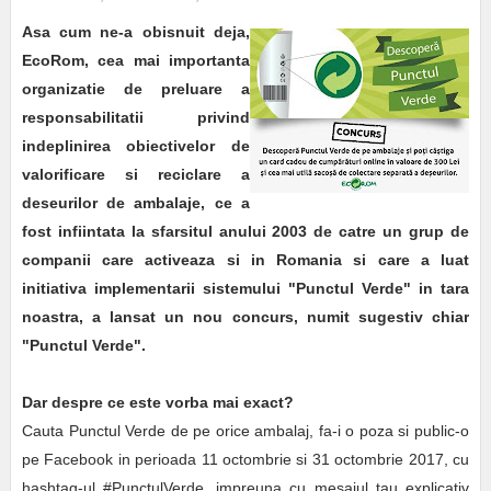
Asa cum ne-a obisnuit deja,
EcoRom, cea mai importanta
organizatie de preluare a
responsabilitatii privind
indeplinirea obiectivelor de
valorificare si reciclare a
deseurilor de ambalaje, ce a
fost infiintata la sfarsitul anului 2003 de catre un grup de
companii care activeaza si in Romania si care a luat
initiativa implementarii sistemului "Punctul Verde" in tara
noastra, a lansat un nou concurs, numit sugestiv chiar
"Punctul Verde".
Dar despre ce este vorba mai exact?
Cauta Punctul Verde de pe orice ambalaj, fa-i o poza si public-o
pe Facebook in perioada 11 octombrie si 31 octombrie 2017, cu
hashtag-ul #PunctulVerde, impreuna cu mesajul tau explicativ