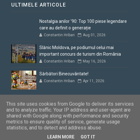
ULTIMELE ARTICOLE
Nostalgia anilor '90: Top 100 piese legendare
care au definit o generație
Constantin Hriban
Aug 01, 2026
Slănic Moldova, pe podiumul celui mai
important concurs de turism din România
Constantin Hriban
May 16, 2026
Sărbători Binecuvântate!
Constantin Hriban
Apr 11, 2026
This site uses cookies from Google to deliver its services
and to analyze traffic. Your IP address and user-agent are
shared with Google along with performance and security
Blogul lui Constantin
Copyright © 2012 - 2026. Toate drepturile
metrics to ensure quality of service, generate usage
rezervate
statistics, and to detect and address abuse.
LEARN MORE
GOT IT