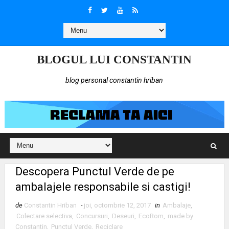
BLOGUL LUI CONSTANTIN
blog personal constantin hriban
Descopera Punctul Verde de pe
ambalajele responsabile si castigi!
de
Constantin Hriban
-
joi, octombrie 12, 2017
in
Ambalaje
,
Colectare selectiva
,
Concursuri
,
Deseuri
,
EcoRom
,
made by
Constantin
,
Punctul Verde
,
Reciclare