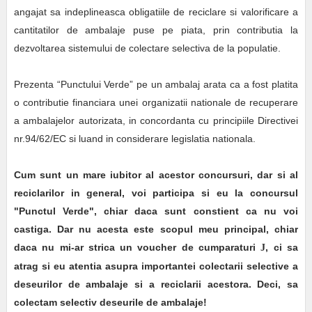
angajat sa indeplineasca obligatiile de reciclare si valorificare a
cantitatilor de ambalaje puse pe piata, prin contributia la
dezvoltarea sistemului de colectare selectiva de la populatie.
Prezenta “Punctului Verde” pe un ambalaj arata ca a fost platita
o contributie financiara unei organizatii nationale de recuperare
a ambalajelor autorizata, in concordanta cu principiile Directivei
nr.94/62/EC si luand in considerare legislatia nationala.
Cum sunt un mare iubitor al acestor concursuri, dar si al
reciclarilor in general, voi participa si eu la concursul
"Punctul Verde", chiar daca sunt constient ca nu voi
castiga. Dar nu acesta este scopul meu principal, chiar
daca nu mi-ar strica un voucher de cumparaturi
, ci sa
J
atrag si eu atentia asupra importantei colectarii selective a
deseurilor de ambalaje si a reciclarii acestora. Deci, sa
colectam selectiv deseurile de ambalaje!