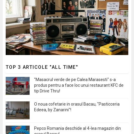
TOP 3 ARTICOLE "ALL TIME"
"Masacrul verde de pe Calea Marasesti" s-a
produs pentru a face loc unui restaurant KFC de
tip Drive Thru!
O noua cofetarie in orasul Bacau, "Pasticceria
Edeea, by Zanarini"!
Pepco Romania deschide al 4-lea magazin din
orasul Bacau!