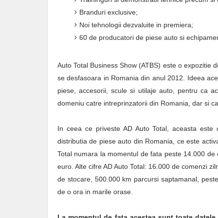
Branduri exclusive;
Noi tehnologii dezvaluite in premiera;
60 de producatori de piese auto si echipamen
Auto Total Business Show (ATBS) este o expozitie de 
se desfasoara in Romania din anul 2012. Ideea acest
piese, accesorii, scule si utilaje auto, pentru ca 
domeniu catre intreprinzatorii din Romania, dar si c
In ceea ce priveste AD Auto Total, aceasta este 
distributia de piese auto din Romania, ce este acti
Total numara la momentul de fata peste 14.000 de cli
euro. Alte cifre AD Auto Total: 16.000 de comenzi zi
de stocare, 500.000 km parcursi saptamanal, peste 70
de o ora in marile orase.
La momentul de fata acestea sunt toate datele 