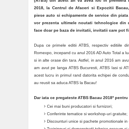
(ATBS) din acest an va avea loc in premiera 
2018, la Centrul de Afaceri si Expozitii Baca
piese auto si echipamente de service din piata 
vor prezenta ultimele noutati tehnologice din 
face doar pe baza de invitatii, invitatii care pot 
Dupa ce primele editii ATBS, respectiv editiile 
Romexpo, incepand cu anul 2016 AD Auto Total a lua
si in alte orase din tara. Astfel, in anul 2016 am a
am avut pe langa ATBS Bucuresti, ATBS Iasi si ATB
acest lucru in primul rand datorita echipei de condu
au reusit sa aduca ATBS la Bacau!
Dar iata ce pregateste ATBS Bacau 2018* pentru cl
Cei mai buni producatori si furnizori;
Conferinte tematice si workshop-uri gratuite;
Discounturi unice si pachete promotionale in e
Traininguri si demonstratii tehnice precum si 