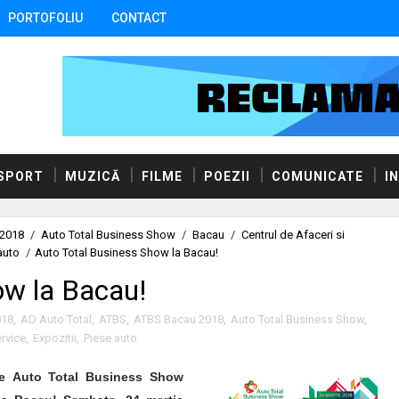
PORTOFOLIU
CONTACT
SPORT
MUZICĂ
FILME
POEZII
COMUNICATE
I
 2018
/
Auto Total Business Show
/
Bacau
/
Centrul de Afaceri si
auto
/
Auto Total Business Show la Bacau!
ow la Bacau!
018
,
AD Auto Total
,
ATBS
,
ATBS Bacau 2018
,
Auto Total Business Show
,
rvice
,
Expozitii
,
Piese auto
ie Auto Total Business Show