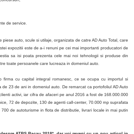
te de service.
piese auto, scule si utilaje, organizata de catre AD Auto Total, care
ei expozitii este de a-i renuni pe cei mai importanti producatori de
acestia sa isi poata prezenta cele mai noi tehnologii si produse din
atre toate persoanele care lucreaza in domeniul auto.
o firma cu capital integral romanesc, ce se ocupa cu importul si
va de 23 de ani in domeniul auto. De remarcat ca portofoliul AD Auto
enti activi, iar cifra de afaceri pe anul 2016 a fost de 168.000.000
lnice, 72 de depozite, 130 de agenti call-center, 70.000 mp suprafata
0 de autoturisme in flota de distributie, livrari locale in mai putin
despre ATBS Bacau 2018*, dar voi reveni cu un nou articol in