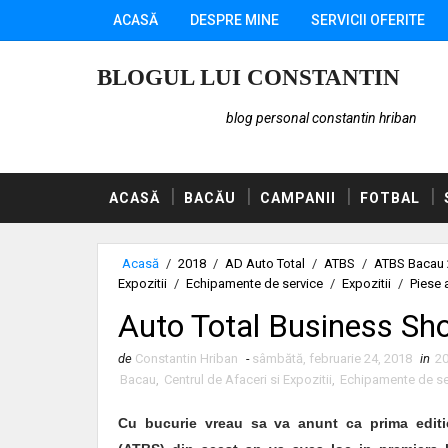
ACASĂ
DESPRE MINE
SERVICII OFERITE
BLOGUL LUI CONSTANTIN
blog personal constantin hriban
ACASĂ
BACĂU
CAMPANII
FOTBAL
Acasă
/
2018
/
AD Auto Total
/
ATBS
/
ATBS Bacau
Expozitii
/
Echipamente de service
/
Expozitii
/
Piese 
Auto Total Business Sh
de
Constantin Hriban
-
sâmbătă, februarie 24, 2018
in
2
Bacau
,
Centrul de Afaceri si Expozitii
,
Echipamente de se
Cu bucurie vreau sa va anunt ca prima edit