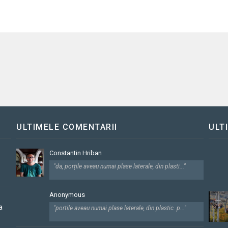
ULTIMELE COMENTARII
ULT
Constantin Hriban
"da, porțile aveau numai plase laterale, din plasti..."
Anonymous
a
"portile aveau numai plase laterale, din plastic. p..."