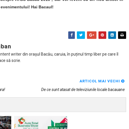
 evenimentului! Hai Bacaul!
iban
tent writer din orașul Bacău, caruia, în puținul timp liber pe care îl
ace să scrie.
ARTICOL MAI VECHI
ra!
De ce sunt atasat de televiziunile locale bacauane