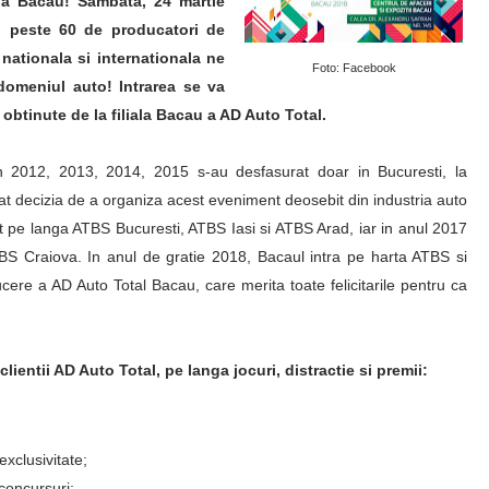
la Bacau! Sambata, 24 martie
u, peste 60 de producatori de
nationala si internationala ne
Foto: Facebook
domeniul auto! Intrarea se va
fi obtinute de la filiala Bacau a AD Auto Total.
din 2012, 2013, 2014, 2015 s-au desfasurat doar in Bucuresti, la
t decizia de a organiza acest eveniment deosebit din industria auto
vut pe langa ATBS Bucuresti, ATBS Iasi si ATBS Arad, iar in anul 2017
S Craiova. In anul de gratie 2018, Bacaul intra pe harta ATBS si
cere a AD Auto Total Bacau, care merita toate felicitarile pentru ca
ientii AD Auto Total, pe langa jocuri, distractie si premii:
xclusivitate;
concursuri;