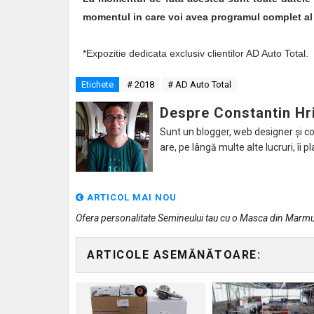
momentul in care voi avea programul complet al
*Expozitie dedicata exclusiv clientilor AD Auto Total.
Etichete
# 2018
# AD Auto Total
Despre Constantin Hr
Sunt un blogger, web designer și con
are, pe lângă multe alte lucruri, îi pl
ARTICOL MAI NOU
Ofera personalitate Semineului tau cu o Masca din Marmu
ARTICOLE ASEMĂNĂTOARE: