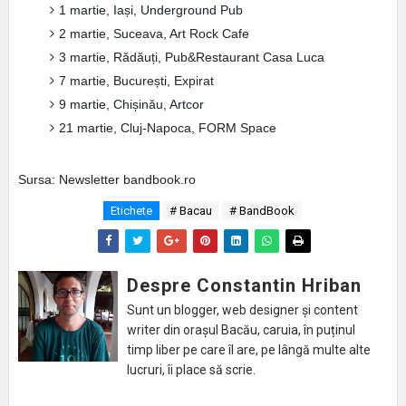
1 martie, Iași, Underground Pub
2 martie, Suceava, Art Rock Cafe
3 martie, Rădăuți, Pub&Restaurant Casa Luca
7 martie, București, Expirat
9 martie, Chișinău, Artcor
21 martie, Cluj-Napoca, FORM Space
Sursa: Newsletter bandbook.ro
Etichete
# Bacau
# BandBook
Despre Constantin Hriban
Sunt un blogger, web designer și content
writer din orașul Bacău, caruia, în puținul
timp liber pe care îl are, pe lângă multe alte
lucruri, îi place să scrie.