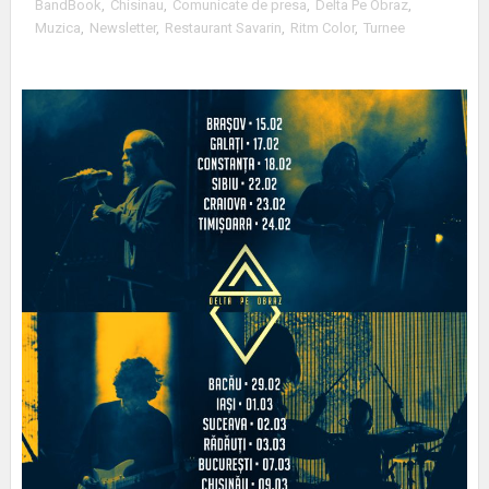
BandBook
,
Chisinau
,
Comunicate de presa
,
Delta Pe Obraz
,
Muzica
,
Newsletter
,
Restaurant Savarin
,
Ritm Color
,
Turnee