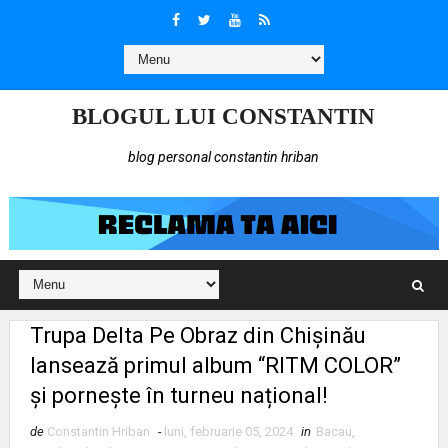
BLOGUL LUI CONSTANTIN
blog personal constantin hriban
Trupa Delta Pe Obraz din Chișinău
lansează primul album “RITM COLOR”
și pornește în turneu național!
de
Constantin Hriban
-
luni, februarie 05, 2024
in
Bacau
,