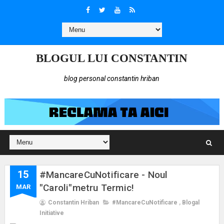
BLOGUL LUI CONSTANTIN
blog personal constantin hriban
15
#MancareCuNotificare - Noul
"Caroli"metru Termic!
MAR
Constantin Hriban
#MancareCuNotificare
,
Blogal
Initiative