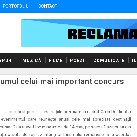
PORTOFOLIU
CONTACT
SPORT
MUZICĂ
FILME
POEZII
COMUNICATE
I
iumul celui mai important concurs
s-a numărat printre destinațiile premiate în cadrul Galei Destinația
evenimentul care reunește anual cele mai apreciate destinații
omânia. Gala a avut loc în noaptea de 14 mai, pe scena Cazinoului din
fața a sute de reprezentanți ai turismului românesc, și a acordat