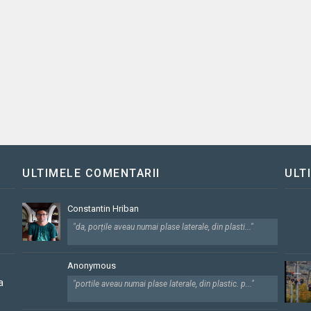
ULTIMELE COMENTARII
ULT
Constantin Hriban
"da, porțile aveau numai plase laterale, din plasti..."
Anonymous
a
"portile aveau numai plase laterale, din plastic. p..."