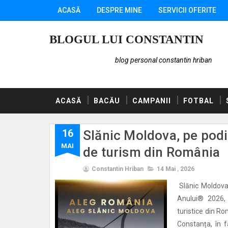
ACASĂ
DESPRE MINE
SERVICII OFERITE
BLOGUL LUI CONSTANTIN
blog personal constantin hriban
ACASĂ
BACĂU
CAMPANII
FOTBAL
16
Slănic Moldova, pe pod
MAI
de turism din România
Constantin Hriban
14 Mai
,
2026
Slănic Moldova 
Anului® 2026, 
turistice din R
Constanța, în 