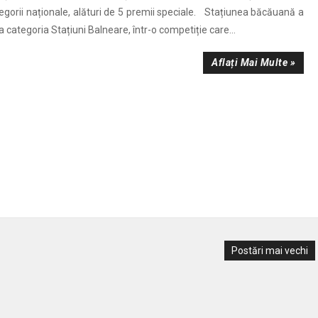
tegorii naționale, alături de 5 premii speciale. Stațiunea băcăuană a
la categoria Stațiuni Balneare, într-o competiție care...
Aflați Mai Multe »
Postări mai vechi