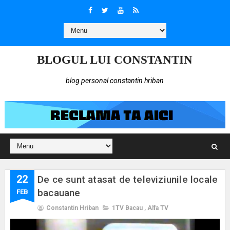
BLOGUL LUI CONSTANTIN
blog personal constantin hriban
22
De ce sunt atasat de televiziunile locale
bacauane
FEB
Constantin Hriban
1TV Bacau
,
Alfa TV