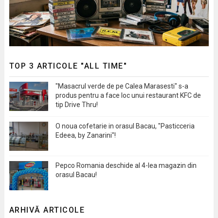
TOP 3 ARTICOLE "ALL TIME"
"Masacrul verde de pe Calea Marasesti" s-a
produs pentru a face loc unui restaurant KFC de
tip Drive Thru!
O noua cofetarie in orasul Bacau, "Pasticceria
Edeea, by Zanarini"!
Pepco Romania deschide al 4-lea magazin din
orasul Bacau!
ARHIVĂ ARTICOLE