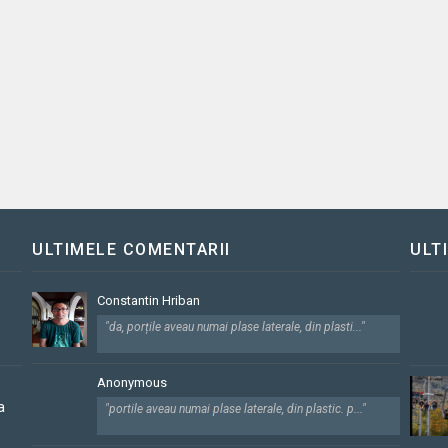
ULTIMELE COMENTARII
ULT
Constantin Hriban
"da, porțile aveau numai plase laterale, din plasti..."
Anonymous
a
"portile aveau numai plase laterale, din plastic. p..."