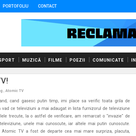
PORTOFOLIU
CONTACT
SPORT
MUZICĂ
FILME
POEZII
COMUNICATE
I
TV!
ng
,
Atomic TV
nd, cand gasesc putin timp, imi place sa verific toata grila de
 vad ce televiziuni a mai adaugat in lista furnizorul de televiziune
zilele trecute, la o astfel de verificare, am remarcat o "invazie" de
televiziune, unele mai cunoscute, iar altele mai putin cunoscute.
, Atomic TV a fost de departe cea mai mare surpriza, placuta,