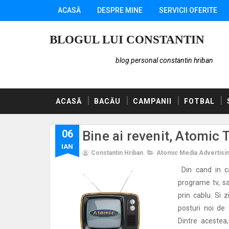
ACASĂ
DESPRE MINE
SERVICII OFERITE
BLOGUL LUI CONSTANTIN
blog personal constantin hriban
ACASĂ
BACĂU
CAMPANII
FOTBAL
06
Bine ai revenit, Atomic 
IAN
Constantin Hriban
Atomic Media Advertisi
Din cand in ca
programe tv, sa
prin cablu. Si 
posturi noi de 
Dintre acestea