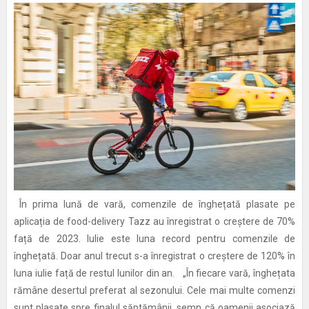
În prima lună de vară, comenzile de înghețată plasate pe
aplicația de food-delivery Tazz au înregistrat o creștere de 70%
față de 2023. Iulie este luna record pentru comenzile de
înghețată. Doar anul trecut s-a înregistrat o creștere de 120% în
luna iulie față de restul lunilor din an. „În fiecare vară, înghețata
rămâne desertul preferat al sezonului. Cele mai multe comenzi
sunt plasate spre finalul săptămânii, semn că oamenii asociază