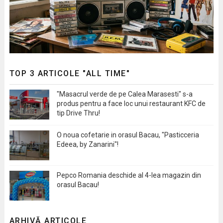
TOP 3 ARTICOLE "ALL TIME"
"Masacrul verde de pe Calea Marasesti" s-a
produs pentru a face loc unui restaurant KFC de
tip Drive Thru!
O noua cofetarie in orasul Bacau, "Pasticceria
Edeea, by Zanarini"!
Pepco Romania deschide al 4-lea magazin din
orasul Bacau!
ARHIVĂ ARTICOLE