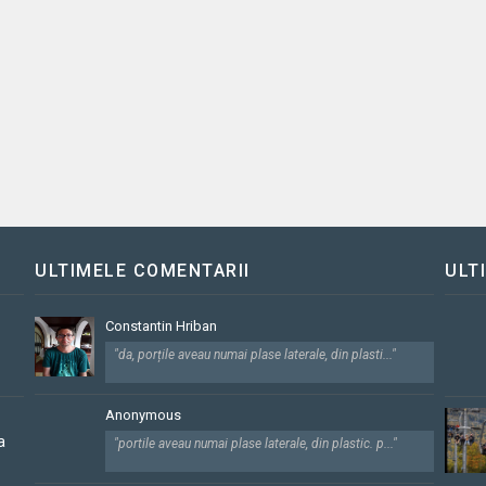
ULTIMELE COMENTARII
ULT
Constantin Hriban
"da, porțile aveau numai plase laterale, din plasti..."
Anonymous
a
"portile aveau numai plase laterale, din plastic. p..."