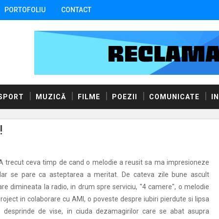
PORTOFOLIU
CONTACT
SPORT
MUZICĂ
FILME
POEZII
COMUNICATE
I
!
A trecut ceva timp de cand o melodie a reusit sa ma impresioneze
dar se pare ca asteptarea a meritat. De cateva zile bune ascult
are dimineata la radio, in drum spre serviciu, "4 camere", o melodie
oject in colaborare cu AMI, o poveste despre iubiri pierdute si lipsa
e desprinde de vise, in ciuda dezamagirilor care se abat asupra