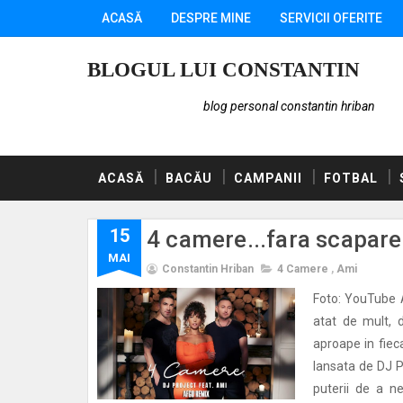
ACASĂ
DESPRE MINE
SERVICII OFERITE
BLOGUL LUI CONSTANTIN
blog personal constantin hriban
ACASĂ
BACĂU
CAMPANII
FOTBAL
15
4 camere...fara scapare
MAI
Constantin Hriban
4 Camere
,
Ami
Foto: YouTube 
atat de mult, 
aproape in fiec
lansata de DJ Pr
puterii de a n