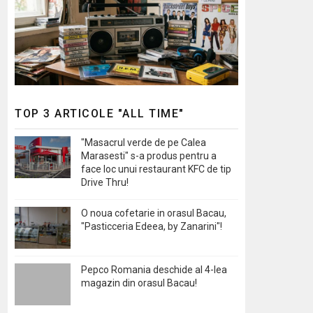
TOP 3 ARTICOLE "ALL TIME"
"Masacrul verde de pe Calea
Marasesti" s-a produs pentru a
face loc unui restaurant KFC de tip
Drive Thru!
O noua cofetarie in orasul Bacau,
"Pasticceria Edeea, by Zanarini"!
Pepco Romania deschide al 4-lea
magazin din orasul Bacau!