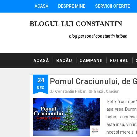
ACASĂ
DESPRE MINE
SERVICII OFERITE
BLOGUL LUI CONSTANTIN
blog personal constantin hriban
ACASĂ
BACĂU
CAMPANII
FOTBAL
24
Pomul Craciunului, de
DEC
Constantin Hriban
Brazi
,
Craciun
Foto: YouTube"T
asa vrea Dumne
hohot, cuprinsa
asta insa, vin i
ncet si mere si f