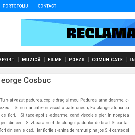
PORTOFOLIU
CONTACT
SPORT
MUZICĂ
FILME
POEZII
COMUNICATE
I
 George Cosbuc
u n-ai vazut padurea, copile drag al meu, Padurea iarna doarme, c-
zeu. Si numai cate-un viscol o bate uneori, Ea plange atunci cu
 de fiori. Si tace-apoi si-adoarme, cand viscolele pier, In noaptea
ngerii din cer. Si zboara-ncet de-alungul padurilor de brad, Si canta-
lori din san le cad. Iar florile s-anina de ramuri pina jos Si-i cantec si