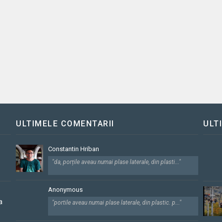
ULTIMELE COMENTARII
ULT
Constantin Hriban
"da, porțile aveau numai plase laterale, din plasti..."
Anonymous
a
"portile aveau numai plase laterale, din plastic. p..."