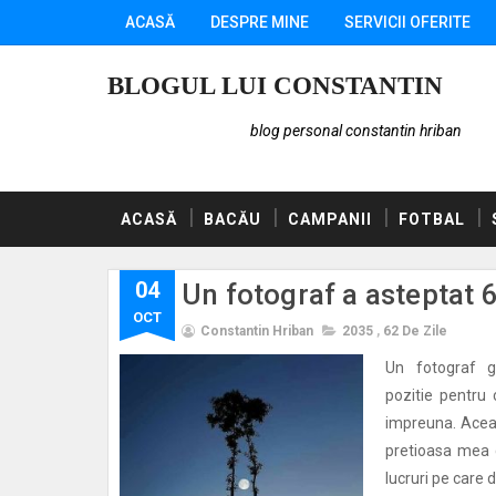
ACASĂ
DESPRE MINE
SERVICII OFERITE
BLOGUL LUI CONSTANTIN
blog personal constantin hriban
ACASĂ
BACĂU
CAMPANII
FOTBAL
04
Un fotograf a asteptat 62
OCT
Constantin Hriban
2035
,
62 De Zile
Un fotograf 
pozitie pentru 
impreuna. Aceas
pretioasa mea c
lucruri pe care d