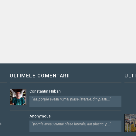
ULTIMELE COMENTARII
ULT
Constantin Hriban
"da, porțile aveau numai plase laterale, din plasti..."
Anonymous
a
"portile aveau numai plase laterale, din plastic. p..."