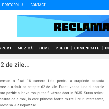
PORTOFOLIU
CONTACT
SPORT
MUZICĂ
FILME
POEZII
COMUNICATE
I
 de zile...
german a fixat 16 camere foto pentru a surprinde aceasta
care a trebuit sa astepte 62 de zile. Puteti vedea luna si soarele
ta pozitie a lor va mai putea fi văzuta doar in 2035. Sursa articol:
asuta de e-mail, in care primesc foarte multe lucruri interesante,
oresc sa vi le impartase...