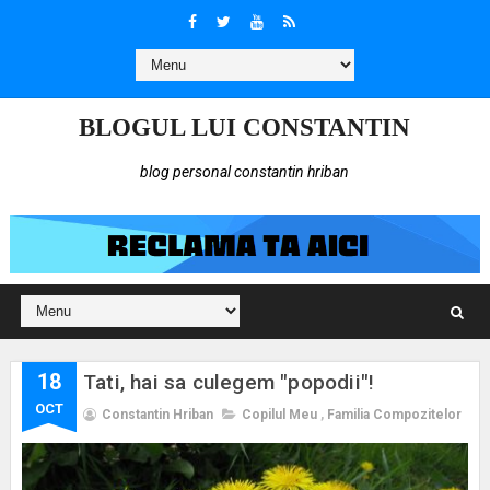
BLOGUL LUI CONSTANTIN
blog personal constantin hriban
18
Tati, hai sa culegem "popodii"!
OCT
Constantin Hriban
Copilul Meu
,
Familia Compozitelor