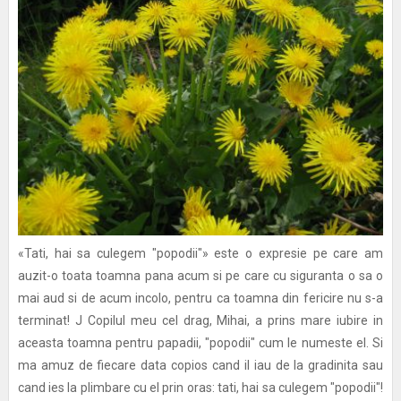
«Tati, hai sa culegem "popodii"» este o expresie pe care am
auzit-o toata toamna pana acum si pe care cu siguranta o sa o
mai aud si de acum incolo, pentru ca toamna din fericire nu s-a
terminat! J Copilul meu cel drag, Mihai, a prins mare iubire in
aceasta toamna pentru papadii, "popodii" cum le numeste el. Si
ma amuz de fiecare data copios cand il iau de la gradinita sau
cand ies la plimbare cu el prin oras: tati, hai sa culegem "popodii"!