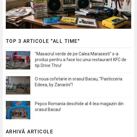
TOP 3 ARTICOLE "ALL TIME"
"Masacrul verde de pe Calea Marasesti" s-a
produs pentru a face loc unui restaurant KFC de
tip Drive Thru!
O noua cofetarie in orasul Bacau, "Pasticceria
Edeea, by Zanarini"!
Pepco Romania deschide al 4-lea magazin din
orasul Bacau!
ARHIVĂ ARTICOLE