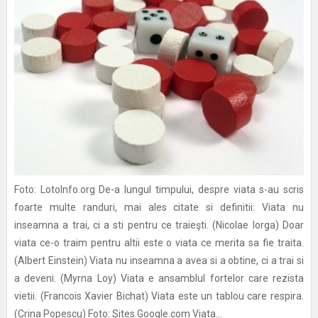
Foto: LotoInfo.org De-a lungul timpului, despre viata s-au scris
foarte multe randuri, mai ales citate si definitii: Viata nu
inseamna a trai, ci a sti pentru ce traieşti. (Nicolae Iorga) Doar
viata ce-o traim pentru altii este o viata ce merita sa fie traita.
(Albert Einstein) Viata nu inseamna a avea si a obtine, ci a trai si
a deveni. (Myrna Loy) Viata e ansamblul fortelor care rezista
vietii. (Francois Xavier Bichat) Viata este un tablou care respira.
(Crina Popescu) Foto: Sites.Google.com Viata...