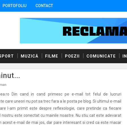
PORTOFOLIU
CONTACT
SPORT
MUZICĂ
FILME
POEZII
COMUNICATE
I
inut...
Uman
rea.ro Din cand in cand primesc pe e-mail tot felul de lucruri
te care uneori nu pot sa trec fara a le posta pe blog. Si ultimul e-mail
are l-am primit este despre reflexologie, care pretinde ca fiecare
l nostru este conectat cu mainile noastre. Nu stiu cat este adevarat
in acest e-mail de mai jos, dar pare interesant si cred ca este macar