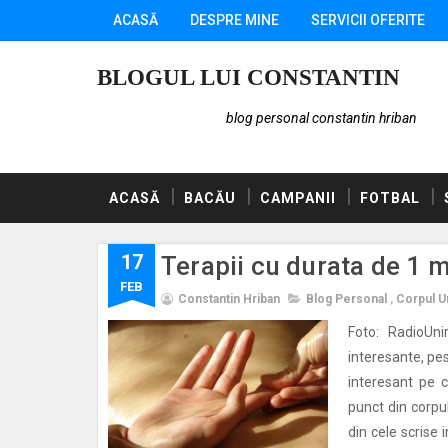
ACASĂ
DESPRE MINE
SERVICII OFERITE
BLOGUL LUI CONSTANTIN
blog personal constantin hriban
ACASĂ
BACĂU
CAMPANII
FOTBAL
17
Terapii cu durata de 1 m
FEB
Constantin Hriban
Blog Personal
,
Corpul 
Foto: RadioUni
interesante, pes
interesant pe c
punct din corpu
din cele scrise 