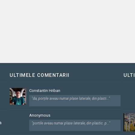
ULTIMELE COMENTARII
ULT
Constantin Hriban
"da, porțile aveau numai plase laterale, din plasti..."
Anonymous
a
"portile aveau numai plase laterale, din plastic. p..."