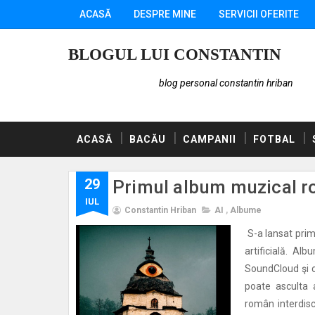
ACASĂ
DESPRE MINE
SERVICII OFERITE
BLOGUL LUI CONSTANTIN
blog personal constantin hriban
ACASĂ
BACĂU
CAMPANII
FOTBAL
29
Primul album muzical r
IUL
Constantin Hriban
AI
,
Albume
S-a lansat pri
artificială. Al
SoundCloud şi c
poate asculta a
român interdisc