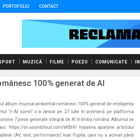
PORTOFOLIU
CONTACT
SPORT
MUZICĂ
FILME
POEZII
COMUNICATE
I
omânesc 100% generat de AI
mul album muzical ambiental românesc 100% generat de inteligența
bumul "n-AI somn" s-a lansat pe 27 iulie în premieră pe platforma
onține 7 piese generate integral de AI în limba română. Albumul se
ici: https://on.soundcloud.com/kKBHV Inițiativa aparține artistului
iplinar (AV, text, performance) Ioan Pupila, care nu a activat până