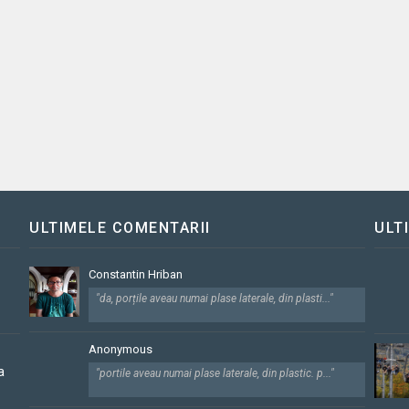
ULTIMELE COMENTARII
ULT
Constantin Hriban
"da, porțile aveau numai plase laterale, din plasti..."
Anonymous
a
"portile aveau numai plase laterale, din plastic. p..."