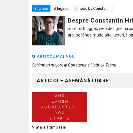
Etichete
# Inginer
# made by Constantin
Despre Constantin Hr
Sunt un blogger, web designer și con
are, pe lângă multe alte lucruri, îi pl
ARTICOL MAI NOU
Schimbari majore la Constantins Hattrick Team!
ARTICOLE ASEMĂNĂTOARE:
Viata e frumoasa!