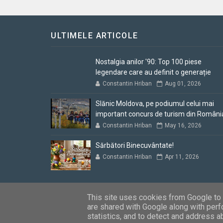
ULTIMELE ARTICOLE
Nostalgia anilor '90: Top 100 piese
legendare care au definit o generație
Constantin Hriban
Aug 01, 2026
Slănic Moldova, pe podiumul celui mai
important concurs de turism din Români
Constantin Hriban
May 16, 2026
Sărbători Binecuvântate!
Constantin Hriban
Apr 11, 2026
This site uses cookies from Google to d
are shared with Google along with perf
Blogul lui Constantin
Copyright © 2012 - 2026. Toate dre
statistics, and to detect and address a