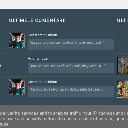
ULTIMELE COMENTARII
ULT
Constantin Hriban
"da, porțile aveau numai plase laterale, din plasti..."
Anonymous
a
"portile aveau numai plase laterale, din plastic. p..."
Constantin Hriban
"bună ziua! vă felicit încă o dată pentru tot ceea ..."
eliver its services and to analyze traffic. Your IP address and 
ormance and security metrics to ensure quality of service, gene
pturile rezervate
buse.