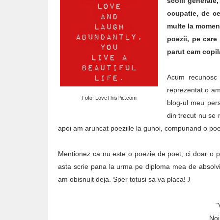
scolii generale,
ocupatie, de c
multe la moment
poezii, pe care
parut cam copila
Acum recunosc c
reprezentat o ami
Foto: LoveThisPic.com
blog-ul meu pers
din trecut nu se
apoi am aruncat poeziile la gunoi, compunand o po
Mentionez ca nu este o poezie de poet, ci doar o p
asta scrie pana la urma pe diploma mea de absolvire
am obisnuit deja. Sper totusi sa va placa!
J
“
Noi