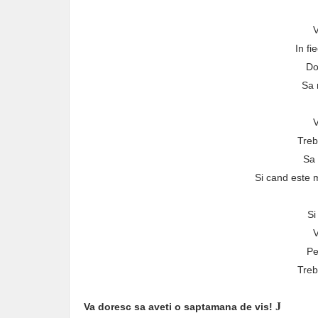
V
In fi
Do
Sa 
V
Treb
Sa 
Si cand este 
Si
V
Pe
Treb
J
Va doresc sa aveti o saptamana de vis!