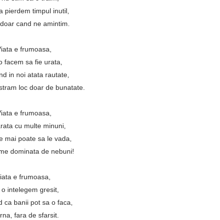
 pierdem timpul inutil,
 doar cand ne amintim.
iata e frumoasa,
o facem sa fie urata,
d in noi atata rautate,
astram loc doar de bunatate.
iata e frumoasa,
rata cu multe minuni,
e mai poate sa le vada,
ume dominata de nebuni!
iata e frumoasa,
 o intelegem gresit,
 ca banii pot sa o faca,
rna, fara de sfarsit.