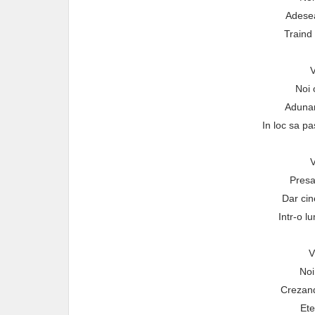
Adesea
Traind
V
Noi 
Adunan
In loc sa p
V
Presa
Dar cin
Intr-o l
V
Noi
Crezand
Ete