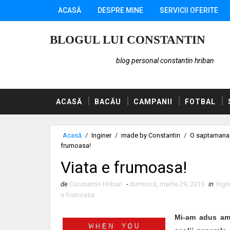
ACASĂ
DESPRE MINE
SERVICII OFERITE
BLOGUL LUI CONSTANTIN
blog personal constantin hriban
ACASĂ
BACĂU
CAMPANII
FOTBAL
Acasă
/
Inginer
/
made by Constantin
/
O saptamana 
frumoasa!
Viata e frumoasa!
de
Constantin Hriban
-
duminică, martie 29, 2015
in
Ingi
e frumoasa
Mi-am adus ami