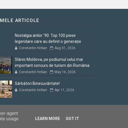
IMELE ARTICOLE
Nostalgia anilor '90: Top 100 piese
legendare care au definit o generație
Constantin Hriban
Aug 01, 2026
Slănic Moldova, pe podiumul celui mai
important concurs de turism din România
Constantin Hriban
May 16, 2026
Sărbători Binecuvântate!
Constantin Hriban
Apr 11, 2026
user-agent
rate usage
LEARN MORE
GOT IT