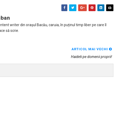
iban
tent writer din orașul Bacău, caruia, în puținul timp liber pe care îl
ace să scrie.
ARTICOL MAI VECHI
Haideti pe domenii proprii!