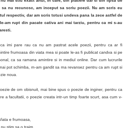
 nu mai stiu exact anul, in care, din placere dar si din lipsa de
e sa nu recunosc, am inceput sa scriu poezii. Nu am scris eu
ul respectiv, dar am scris totusi undeva pana la zece astfel de
 le-am rupt din pacate cativa ani mai tarziu, pentru ca mi s-au
resti.
a imi pare rau ca nu am pastrat acele poezii, pentru ca ar fi
ntire frumoasa din viata mea si poate le-as fi publicat candva si pe
onal, ca sa ramana amintire si in mediul online. Dar cum lucrurile
 mai pot schimba, m-am gandit sa ma revansez pentru ca am rupt si
ezie noua.
oezie de om obisnuit, mai bine spus o poezie de inginer, pentru ca
 a facultatii, o poezie creata intr-un timp foarte scurt, asa cum v-
Viata e frumoasa,
 nu stim sa o traim,