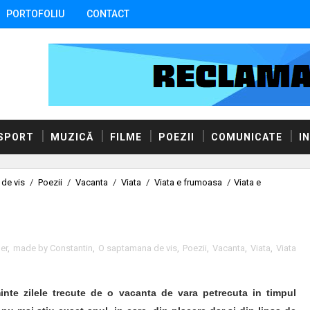
PORTOFOLIU
CONTACT
SPORT
MUZICĂ
FILME
POEZII
COMUNICATE
I
de vis
/
Poezii
/
Vacanta
/
Viata
/
Viata e frumoasa
/
Viata e
ner
,
made by Constantin
,
O saptamana de vis
,
Poezii
,
Vacanta
,
Viata
,
Viata
nte zilele trecute de o vacanta de vara petrecuta in timpul