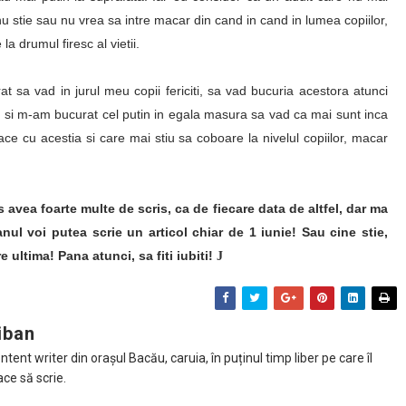
nu stie sau nu vrea sa intre macar din cand in cand in lumea copiilor,
a drumul firesc al vietii.
t sa vad in jurul meu copii fericiti, sa vad bucuria acestora atunci
a si m-am bucurat cel putin in egala masura sa vad ca mai sunt inca
ace cu acestia si care mai stiu sa coboare la nivelul copiilor, macar
as avea foarte multe de scris, ca de fiecare data de altfel, dar ma
ul voi putea scrie un articol chiar de 1 iunie! Sau cine stie,
e ultima!
Pana atunci, sa fiti iubiti!
J
iban
tent writer din orașul Bacău, caruia, în puținul timp liber pe care îl
ace să scrie.