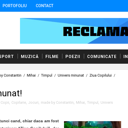
PORTOFOLIU
CONTACT
SPORT
MUZICĂ
FILME
POEZII
COMUNICATE
I
y Constantin
/
Mihai
/
Timpul
/
Univers minunat
/
Ziua Copilului
/
nunat!
Copii
,
Copilarie
,
Jocuri
,
made by Constantin
,
Mihai
,
Timpul
,
Univers
atunci cand, chiar daca am fost