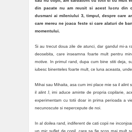
sau nu copii, am sarbatorit cu totii si cu mult 
din pacate nu am reusit si acest lucru din 
dusmani ai mileniului 3, timpul, despre care am 
care mereu ne joaca feste si care alaturi de ban
momentului.
Si au trecut doua zile de atunci, dar gandul mi-a r
deosebita, care inseamna foarte mult pentru min
motive. In primul rand, dupa cum bine stiti deja, su
iubesc binenteles foarte mult, ce luna aceasta, undeva
Mihai sau Mihaita, asa cum imi place mie sa il alint
il alint
, imi aduce aminte de propria copilarie, ac
J
experimentam cu totii doar in prima perioada a vieti
necunoscute si nepercepute de noi.
In al doilea rand, indiferent de cati copii ne inconjo
un mic suflet de copil, care sa fie scos mai mult 