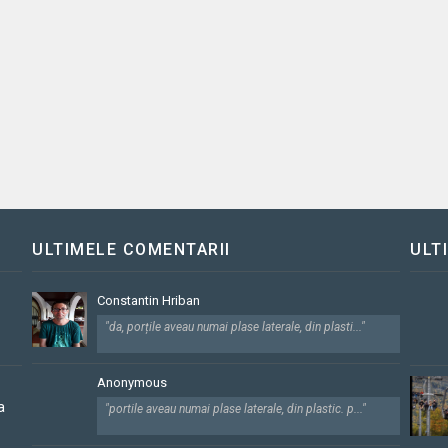
ULTIMELE COMENTARII
ULT
Constantin Hriban
"da, porțile aveau numai plase laterale, din plasti..."
Anonymous
a
"portile aveau numai plase laterale, din plastic. p..."