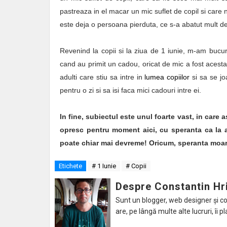
pastreaza in el macar un mic suflet de copil si care 
este deja o persoana pierduta, ce s-a abatut mult de l
Revenind la copii si la ziua de 1 iunie, m-am bucura
cand au primit un cadou, oricat de mic a fost acest
adulti care stiu sa intre in
lumea copiilor
si sa se jo
pentru o zi si sa isi faca mici cadouri intre ei.
In fine, subiectul este unul foarte vast, in care 
opresc pentru moment aici, cu speranta ca la an
poate chiar mai devreme! Oricum, speranta moar
Etichete
# 1 Iunie
# Copii
Despre Constantin Hr
Sunt un blogger, web designer și con
are, pe lângă multe alte lucruri, îi pl