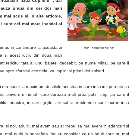
entuziasm “Ziua Copilului”, dar
cauza unuia din cei doi mari
mai scris si in alte articole,
i sunt cei mai mare inamici ai
amas in continuare la aceasta zi
Foto: JocuriPuzzle.biz
e si acest lucru din doua mari
nt fericitul tata al unui baietel deosebit, pe nume Mihai, pe care il
 spre sfarsitul acesteia, va implini si primii doi anisori.
 si ma bucur la maximum de zilele acestea in care inca imi permite sa
est univers minunat, care dureaza mult prea putin timp, pe care il
lor noastre, in care grijile, stresul si problemele sunt lucruri inca
ara, si noi, adultii, mai avem sau ar trebui sa mai avem in adancuri si
sau mai putin la suprafata. Iar eu consider ca un adult care nu mai