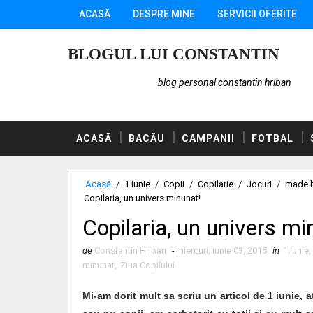
ACASĂ
DESPRE MINE
SERVICII OFERITE
BLOGUL LUI CONSTANTIN
blog personal constantin hriban
ACASĂ
BACĂU
CAMPANII
FOTBAL
Acasă
/
1 Iunie
/
Copii
/
Copilarie
/
Jocuri
/
made b
Copilaria, un univers minunat!
Copilaria, un univers mi
de
Constantin Hriban
-
miercuri, iunie 03, 2015
in
1 Iunie
,
minunat
,
Ziua Copilului
Mi-am dorit mult sa scriu un articol de 1 iunie, 