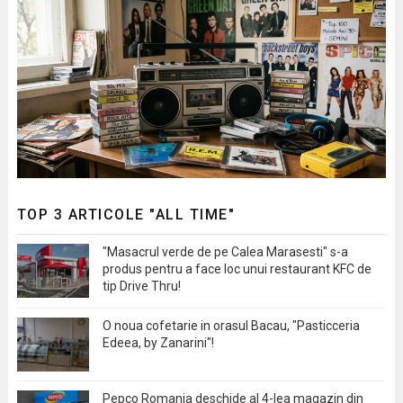
TOP 3 ARTICOLE "ALL TIME"
"Masacrul verde de pe Calea Marasesti" s-a
produs pentru a face loc unui restaurant KFC de
tip Drive Thru!
O noua cofetarie in orasul Bacau, "Pasticceria
Edeea, by Zanarini"!
Pepco Romania deschide al 4-lea magazin din