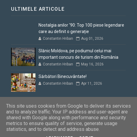
ULTIMELE ARTICOLE
Nostalgia anilor '90: Top 100 piese legendare
care au definit o generație
Constantin Hriban
Aug 01, 2026
Slănic Moldova, pe podiumul celui mai
important concurs de turism din România
Constantin Hriban
May 16, 2026
Sărbători Binecuvântate!
Constantin Hriban
Apr 11, 2026
This site uses cookies from Google to deliver its services
and to analyze traffic. Your IP address and user-agent are
shared with Google along with performance and security
Blogul lui Constantin
Copyright © 2012 - 2026. Toate drepturile
metrics to ensure quality of service, generate usage
rezervate
statistics, and to detect and address abuse.