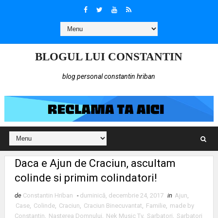
BLOGUL LUI CONSTANTIN
blog personal constantin hriban
Daca e Ajun de Craciun, ascultam
colinde si primim colindatori!
de
Constantin Hriban
-
duminică, decembrie 24, 2017
in
Ajun
,
Case
,
Colinde
,
Craciun
,
Craciun Binecuvantat
,
Familie
,
made by
Constantin
,
Nasterea Domnului
,
Nek Music Tv
,
Sarbatori
,
Sarbatori