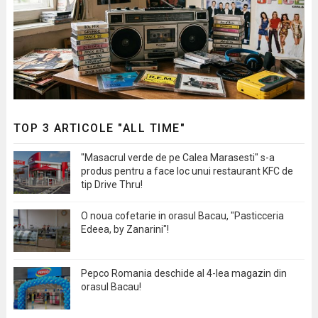
TOP 3 ARTICOLE "ALL TIME"
"Masacrul verde de pe Calea Marasesti" s-a
produs pentru a face loc unui restaurant KFC de
tip Drive Thru!
O noua cofetarie in orasul Bacau, "Pasticceria
Edeea, by Zanarini"!
Pepco Romania deschide al 4-lea magazin din
orasul Bacau!