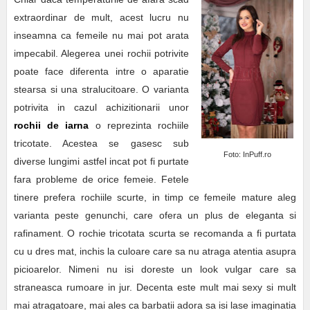
extraordinar de mult, acest lucru nu
inseamna ca femeile nu mai pot arata
impecabil. Alegerea unei rochii potrivite
poate face diferenta intre o aparatie
stearsa si una stralucitoare. O varianta
potrivita in cazul achizitionarii unor
rochii de iarna
o reprezinta rochiile
tricotate. Acestea se gasesc sub
Foto: InPuff.ro
diverse lungimi astfel incat pot fi purtate
fara probleme de orice femeie. Fetele
tinere prefera rochiile scurte, in timp ce femeile mature aleg
varianta peste genunchi, care ofera un plus de eleganta si
rafinament. O rochie tricotata scurta se recomanda a fi purtata
cu u dres mat, inchis la culoare care sa nu atraga atentia asupra
picioarelor. Nimeni nu isi doreste un look vulgar care sa
straneasca rumoare in jur. Decenta este mult mai sexy si mult
mai atragatoare, mai ales ca barbatii adora sa isi lase imaginatia