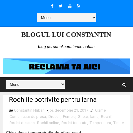
BLOGUL LUI CONSTANTIN
blog personal constantin hriban
Rochiile potrivite pentru iarna
de
Constantin Hriban
-
joi, decembrie 21, 2017
in
Cizme
,
Comunicate de presa
,
Dresuri
,
Femeie
,
Ghete
,
Iarna
,
Rochii
,
Rochii de iarna
,
Rochii online
,
Rochii tricotate
,
Temperatura
,
Tinute
Chiar daca temperaturile de afara scad