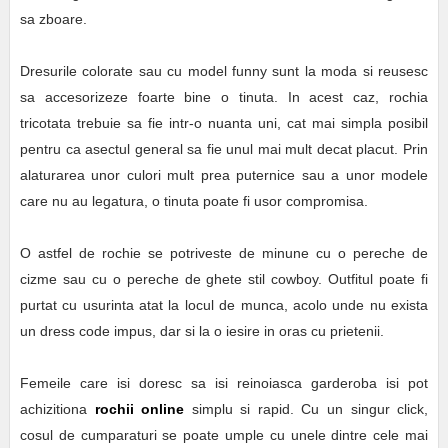
sa zboare.
Dresurile colorate sau cu model funny sunt la moda si reusesc
sa accesorizeze foarte bine o tinuta. In acest caz, rochia
tricotata trebuie sa fie intr-o nuanta uni, cat mai simpla posibil
pentru ca asectul general sa fie unul mai mult decat placut. Prin
alaturarea unor culori mult prea puternice sau a unor modele
care nu au legatura, o tinuta poate fi usor compromisa.
O astfel de rochie se potriveste de minune cu o pereche de
cizme sau cu o pereche de ghete stil cowboy. Outfitul poate fi
purtat cu usurinta atat la locul de munca, acolo unde nu exista
un dress code impus, dar si la o iesire in oras cu prietenii.
Femeile care isi doresc sa isi reinoiasca garderoba isi pot
achizitiona
rochii online
simplu si rapid. Cu un singur click,
cosul de cumparaturi se poate umple cu unele dintre cele mai