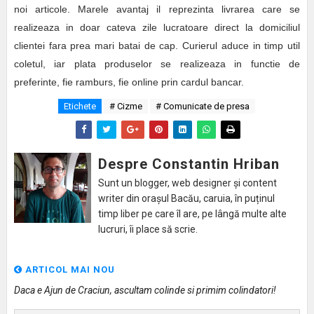
noi articole. Marele avantaj il reprezinta livrarea care se
realizeaza in doar cateva zile lucratoare direct la domiciliul
clientei fara prea mari batai de cap. Curierul aduce in timp util
coletul, iar plata produselor se realizeaza in functie de
preferinte, fie ramburs, fie online prin cardul bancar.
Etichete
# Cizme
# Comunicate de presa
Despre Constantin Hriban
Sunt un blogger, web designer și content
writer din orașul Bacău, caruia, în puținul
timp liber pe care îl are, pe lângă multe alte
lucruri, îi place să scrie.
ARTICOL MAI NOU
Daca e Ajun de Craciun, ascultam colinde si primim colindatori!