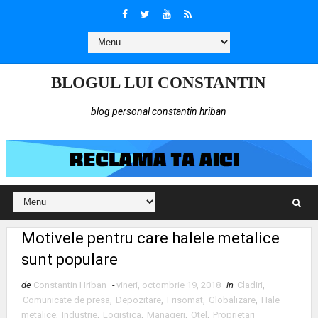
BLOGUL LUI CONSTANTIN
blog personal constantin hriban
Motivele pentru care halele metalice
sunt populare
de
Constantin Hriban
-
vineri, octombrie 19, 2018
in
Cladiri
,
Comunicate de presa
,
Depozitare
,
Frisomat
,
Globalizare
,
Hale
metalice
,
Industrie
,
Logistica
,
Manageri
,
Otel
,
Proprietari