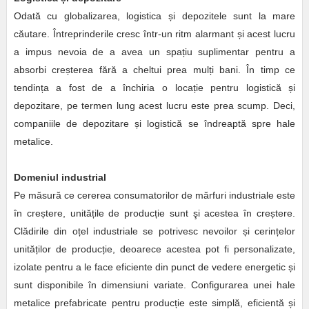
Odată cu globalizarea, logistica și depozitele sunt la mare
căutare. Întreprinderile cresc într-un ritm alarmant și acest lucru
a impus nevoia de a avea un spațiu suplimentar pentru a
absorbi creșterea fără a cheltui prea mulți bani. În timp ce
tendința a fost de a închiria o locație pentru logistică și
depozitare, pe termen lung acest lucru este prea scump. Deci,
companiile de depozitare și logistică se îndreaptă spre hale
metalice.
Domeniul industria
l
Pe măsură ce cererea consumatorilor de mărfuri industriale este
în creștere, unitățile de producție sunt şi acestea în creștere.
Clădirile din oțel industriale se potrivesc nevoilor și cerințelor
unităților de producție, deoarece acestea pot fi personalizate,
izolate pentru a le face eficiente din punct de vedere energetic și
sunt disponibile în dimensiuni variate. Configurarea unei hale
metalice prefabricate pentru producție este simplă, eficientă și