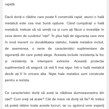
rapidă.
Dacă doriți o clădire care poate fi construită rapid, atunci o hală
metalică este cea mai bună opțiune. Când cumpărați o hală
metalică, trebuie să vă simțiți ca și cum ați făcut o investiție în
ceva demn de cuvântul "oțel". În plus față de siguranța care vine
în mod inerent cu durabilitatea oțelului, halele metalice includ,
de asemenea, o serie de caracteristici suplimentare de
siguranță din care puteți alege. Aceasta include rezistența la foc
și rezistența la intemperii extreme. Această protecție
suplimentară vă asigură că veți fi mai sigur într-o hală metalică
decât ați fi în oricare alta. Nişte hale metalice sunt construite
pentru a rezista.
Ce caracteristici doriți să aveți la clădirea dumneavoastra din
oțel? Cum vreţi să arate? Cât de mare vă doriţi să fie? Ar trebui
să puteți obține toate aceste lucruri, iar cu ajutorul unor experţi