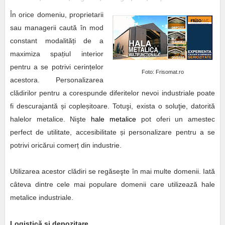
În orice domeniu, proprietarii
sau managerii caută în mod
constant modalități de a
maximiza spațiul interior
pentru a se potrivi ce
rințelor
Foto: Frisomat.ro
acestora. Personalizarea
clădirilor pentru a corespunde diferitelor nevoi industriale poate
fi descurajantă și copleșitoare. Totuşi, exista o soluţie, datorită
halelor metalice. Nişte
hale metalice
pot oferi un amestec
perfect de utilitate, accesibilitate și personalizare pentru a se
potrivi oricărui comerț din industrie.
Utilizarea acestor clădiri se regăseşte în mai multe domenii. Iată
câteva dintre cele mai populare domenii care utilizează hale
metalice industriale.
Logistică și depozitare