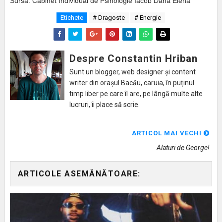
Sursa: Cabinet Individual de Psihologie Iacob Dana Elena
Etichete
# Dragoste
# Energie
Despre Constantin Hriban
Sunt un blogger, web designer și content
writer din orașul Bacău, caruia, în puținul
timp liber pe care îl are, pe lângă multe alte
lucruri, îi place să scrie.
ARTICOL MAI VECHI
Alaturi de George!
ARTICOLE ASEMĂNĂTOARE: