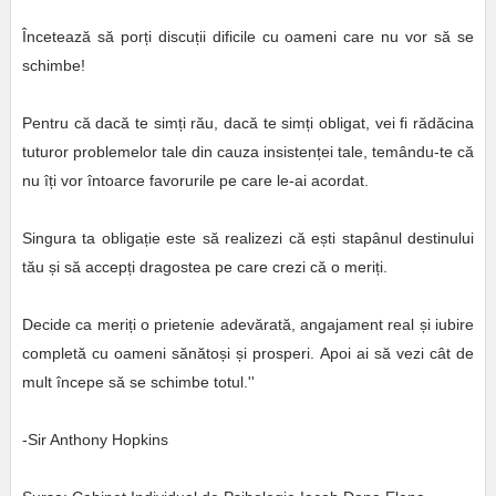
Încetează să porți discuții dificile cu oameni care nu vor să se
schimbe!
Pentru că dacă te simți rău, dacă te simți obligat, vei fi rădăcina
tuturor problemelor tale din cauza insistenței tale, temându-te că
nu îți vor întoarce favorurile pe care le-ai acordat.
Singura ta obligație este să realizezi că ești stapânul destinului
tău și să accepți dragostea pe care crezi că o meriți.
Decide ca meriți o prietenie adevărată, angajament real și iubire
completă cu oameni sănătoși și prosperi. Apoi ai să vezi cât de
mult începe să se schimbe totul.''
-Sir Anthony Hopkins