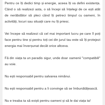
Pentru ce îți dedici timp și energie, aceea îți va defini existența.
Când o să realizezi asta, o să începi să înțelegi de ce ești atât
de nerăbdător să pleci când îți petreci timpul cu oameni, în
activități, locuri sau situații care nu îți priesc.
Vei începe să realizezi că cel mai important lucru pe care îl poți
face pentru tine și pentru toți cei din jurul tau este să îți protejezi
energia mai înverșunat decât orice altceva.
Fă din viața ta un paradis sigur, unde doar oamenii ′′compatibili′′
au voie.
Nu ești responsabil pentru salvarea nimănui.
Nu ești responsabil pentru a îi convinge să se îmbunătățească.
Nu e treaba ta să exiști pentru oameni și să le dai viața ta!