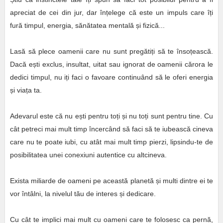
apreciat de cei din jur, dar înțelege că este un impuls care îți
fură timpul, energia, sănătatea mentală și fizică...
Lasă să plece oamenii care nu sunt pregătiți să te însoțească.
Dacă ești exclus, insultat, uitat sau ignorat de oamenii cărora le
dedici timpul, nu iți faci o favoare continuând să le oferi energia
și viața ta.
Adevarul este că nu ești pentru toți și nu toți sunt pentru tine. Cu
cât petreci mai mult timp încercând să faci să te iubească cineva
care nu te poate iubi, cu atât mai mult timp pierzi, lipsindu-te de
posibilitatea unei conexiuni autentice cu altcineva.
Exista miliarde de oameni pe această planetă și multi dintre ei te
vor întâlni, la nivelul tău de interes și dedicare.
Cu cât te implici mai mult cu oameni care te folosesc ca pernă,