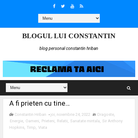
BLOGUL LUI CONSTANTIN
blog personal constantin hriban
A fi prieten cu tine…
de
Constantin Hriban
-
joi, noiembrie 24, 2022
in
Dragoste
,
Energie
,
Oameni
,
Prieteni
,
Relatii
,
Sanatate mintala
,
Sir Anthony
Hopkins
,
Timp
,
Viata