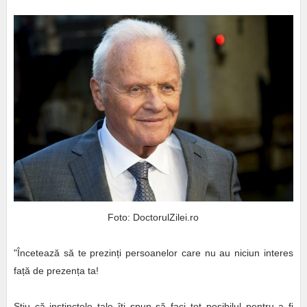
Foto: DoctorulZilei.ro
"Încetează să te prezinți persoanelor care nu au niciun interes
față de prezența ta!
Știu că instinctele tale îți spun să faci tot posibilul pentru a fi