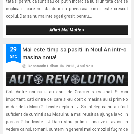
tata si pentru ca sunt sau cel putin incerc sa fiu si un tata care se
implica si care nu sta doar sa priveasca cum ii este crescut
copilul. Dar sa nu ma intelegeti gresit, pentru...
Aflați Mai Multe »
29
Mai este timp sa pasiti in Noul An intr-o
masina noua!
DEC
Constantin Hriban
2013
,
Anul Nou
Cati dintre noi nu si-au dorit de Craciun o masina? Si mai
important, cati dintre cei care si-au dorit o masina au si primit-o
in dar de la Mosu’? Liniste deplina… J Sa inteleg ca nu ati fost
suficient de cuminti sau Mosul nu a mai reusit sa ajunga la voi in
parcare? Iar liniste… J Daca stau putin si analizez, avand in
vedere ca noi, romanii, suntem in general mai comozi si fugim de