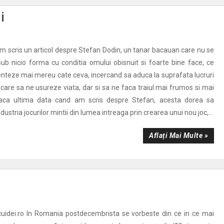
i
 am scris un articol despre Stefan Dodin, un tanar bacauan care nu se
b nicio forma cu conditia omului obisnuit si foarte bine face, ce
enteze mai mereu cate ceva, incercand sa aduca la suprafata lucruri
 care sa ne usureze viata, dar si sa ne faca traiul mai frumos si mai
daca ultima data cand am scris despre Stefan, acesta dorea sa
dustria jocurilor mintii din lumea intreaga prin crearea unui nou joc,...
Aflați Mai Multe »
cuidei.ro In Romania postdecembrista se vorbeste din ce in ce mai