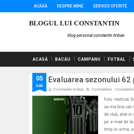
ACASĂ
DESPRE MINE
SERVICII OFERITE
BLOGUL LUI CONSTANTIN
blog personal constantin hriban
ACASĂ
BACĂU
CAMPANII
FOTBAL
05
Evaluarea sezonului 62
IUN
Constantin Hriban
Constantins
,
Constantin
Foto: Hattrick S
sa ma tina cat 
de club, atat in
pe e-mail de la
timp in urma, s