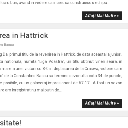
lucru bun, avand in vedere ca incerc sa construiesc o echipa...
Aflați Mai Multe »
rea in Hattrick
ns Bacau
g Da, primul titlu de la revenirea in Hattrick, de data aceasta la juniori,
ata nationala, numita "Liga Voastra", un titlu obtinut vineri seara, in
rmare a unei victorii cu 8-0 in deplasarea de la Craiova, victorie care
tii" de la Constantins Bacau sa termine sezonul la cota 34 de puncte,
e posibile, cu un golaveraj impresionant de 67-17. A fost un sezon
are am inregistrat nu mai putin de...
Aflați Mai Multe »
sitate!