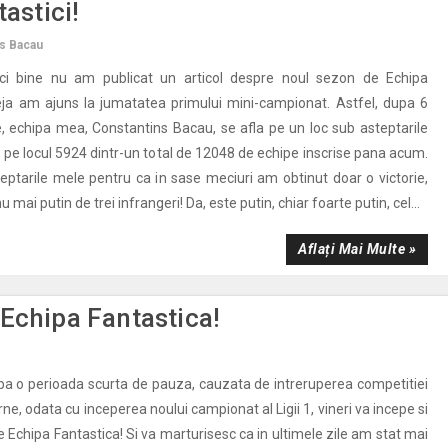
astici!
s Bacau
ici bine nu am publicat un articol despre noul sezon de Echipa
eja am ajuns la jumatatea primului mini-campionat. Astfel, dupa 6
, echipa mea, Constantins Bacau, se afla pe un loc sub asteptarile
 pe locul 5924 dintr-un total de 12048 de echipe inscrise pana acum.
eptarile mele pentru ca in sase meciuri am obtinut doar o victorie,
u mai putin de trei infrangeri! Da, este putin, chiar foarte putin, cel...
Aflați Mai Multe »
Echipa Fantastica!
pa o perioada scurta de pauza, cauzata de intreruperea competitiei
erne, odata cu inceperea noului campionat al Ligii 1, vineri va incepe si
 Echipa Fantastica! Si va marturisesc ca in ultimele zile am stat mai