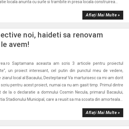
tie locala anunta cu surle si trambite in presa locala construirea...
Aflați Mai Multe »
iective noi, haideti sa renovam
 le avem!
rea.ro Saptamana aceasta am scris 3 articole pentru proiectul
te”, un proiect interesant, cel putin din punctul meu de vedere,
e ziarul local al Bacaului, Desteptarea! Va marturisesc ca mi-am dorit
 scriu pentru acest proiect, numai ca nu am gasit timp. Primul dintre
it de la o declaratie a domnului Cosmin Necula, primarul Bacaului,
uatia Stadionului Municipal, care a reusit sa ma scoata din amorteala...
Aflați Mai Multe »