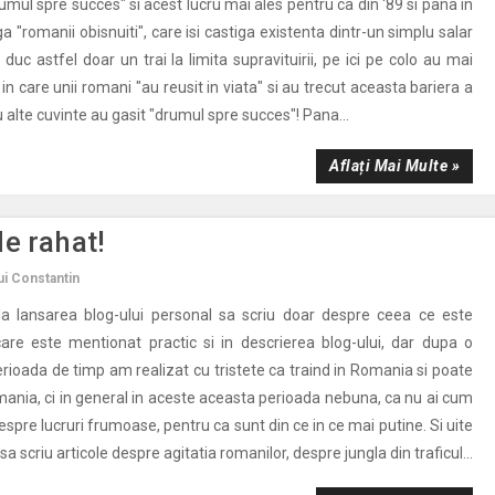
mul spre succes" si acest lucru mai ales pentru ca din '89 si pana in
a "romanii obisnuiti", care isi castiga existenta dintr-un simplu salar
 duc astfel doar un trai la limita supravituirii, pe ici pe colo au mai
 in care unii romani "au reusit in viata" si au trecut aceasta bariera a
cu alte cuvinte au gasit "drumul spre succes"! Pana...
Aflați Mai Multe »
e rahat!
ui Constantin
a lansarea blog-ului personal sa scriu doar despre ceea ce este
are este mentionat practic si in descrierea blog-ului, dar dupa o
erioada de timp am realizat cu tristete ca traind in Romania si poate
ania, ci in general in aceste aceasta perioada nebuna, ca nu ai cum
espre lucruri frumoase, pentru ca sunt din ce in ce mai putine. Si uite
a scriu articole despre agitatia romanilor, despre jungla din traficul...