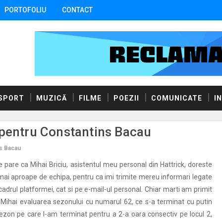
PORTOFOLIU
CONTACT
SPORT
MUZICĂ
FILME
POEZII
COMUNICATE
I
 pentru Constantins Bacau
s Bacau
e pare ca Mihai Briciu, asistentul meu personal din Hattrick, doreste
mai aproape de echipa, pentru ca imi trimite mereu informari legate
 cadrul platformei, cat si pe e-mail-ul personal. Chiar marti am primit
 Mihai evaluarea sezonului cu numarul 62, ce s-a terminat cu putin
ezon pe care l-am terminat pentru a 2-a oara consectiv pe locul 2,