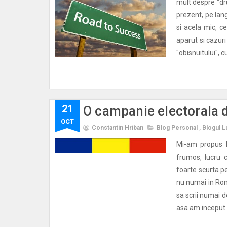
mult despre "dru
prezent, pe lang
si acela mic, ce
aparut si cazuri
"obisnuitului", 
21
O campanie electorala d
OCT
Constantin Hriban
Blog Personal
,
Blogul L
Mi-am propus l
frumos, lucru c
foarte scurta p
nu numai in Rom
sa scrii numai d
asa am inceput s