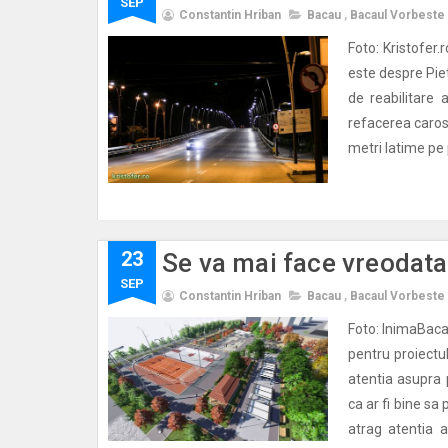
SEP
Constantin Hriban
Bacau
,
Bacaul Vorbeste
Foto: Kristofer.
este despre Pie
de reabilitare
refacerea carosa
metri latime pe
23
Se va mai face vreodata
SEP
Constantin Hriban
Bacau
,
Bacaul Vorbeste
Foto: InimaBaca
pentru proiectu
atentia asupra
ca ar fi bine sa
atrag atentia a