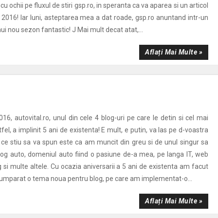
u ochii pe fluxul de stiri gsp.ro, in speranta ca va aparea si un articol
 2016! Iar luni, asteptarea mea a dat roade, gsp.ro anuntand intr-un
nui nou sezon fantastic! J Mai mult decat atat,...
Aflați Mai Multe »
16, autovital.ro, unul din cele 4 blog-uri pe care le detin si cel mai
fel, a implinit 5 ani de existenta! E mult, e putin, va las pe d-voastra
t ce stiu sa va spun este ca am muncit din greu si de unul singur sa
og auto, domeniul auto fiind o pasiune de-a mea, pe langa IT, web
 si multe altele. Cu ocazia aniversarii a 5 ani de existenta am facut
cumparat o tema noua pentru blog, pe care am implementat-o...
Aflați Mai Multe »