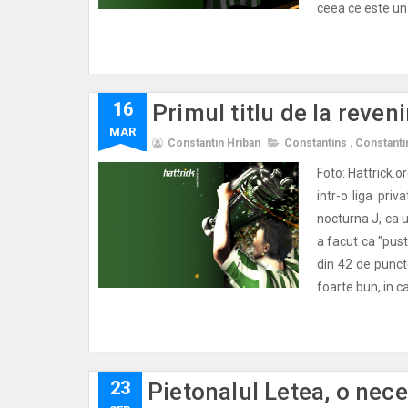
ceea ce este un 
16
Primul titlu de la reveni
MAR
Constantin Hriban
Constantins
,
Constanti
Foto: Hattrick.or
intr-o liga priv
nocturna J, ca u
a facut ca "pus
din 42 de punct
foarte bun, in c
23
Pietonalul Letea, o nece