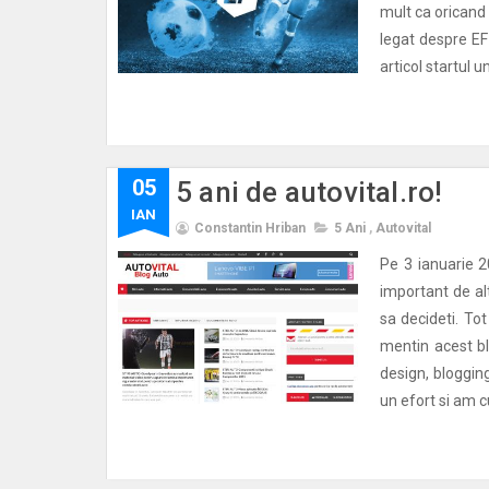
mult ca oricand c
legat despre EF
articol startul u
05
5 ani de autovital.ro!
IAN
Constantin Hriban
5 Ani
,
Autovital
Pe 3 ianuarie 20
important de alt
sa decideti. To
mentin acest bl
design, blogging
un efort si am 