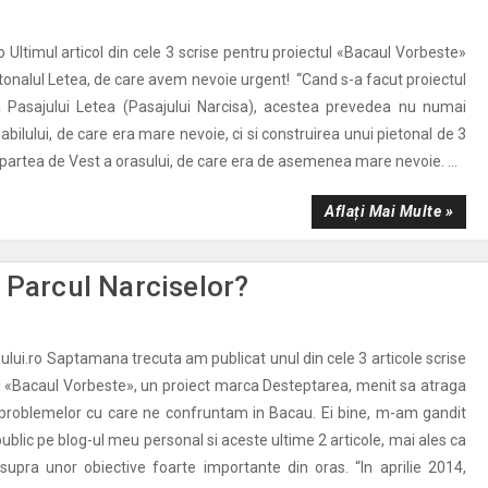
ro Ultimul articol din cele 3 scrise pentru proiectul «Bacaul Vorbeste»
tonalul Letea, de care avem nevoie urgent! “Cand s-a facut proiectul
 a Pasajului Letea (Pasajului Narcisa), acestea prevedea nu numai
bilului, de care era mare nevoie, ci si construirea unui pietonal de 3
 partea de Vest a orasului, de care era de asemenea mare nevoie. ...
Aflați Mai Multe »
 Parcul Narciselor?
ului.ro Saptamana trecuta am publicat unul din cele 3 articole scrise
l «Bacaul Vorbeste», un proiect marca Desteptarea, menit sa atraga
 problemelor cu care ne confruntam in Bacau. Ei bine, m-am gandit
 public pe blog-ul meu personal si aceste ultime 2 articole, mai ales ca
supra unor obiective foarte importante din oras. “In aprilie 2014,