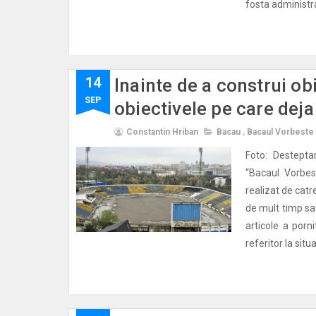
fosta administra
14
Inainte de a construi ob
SEP
obiectivele pe care deja
Constantin Hriban
Bacau
,
Bacaul Vorbeste
Foto: Destepta
“Bacaul Vorbes
realizat de catr
de mult timp sa
articole a porn
referitor la sit