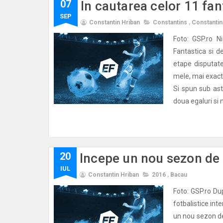
07
In cautarea celor 11 fant
SEP
Constantin Hriban
Constantins
,
Constantin
Foto: GSP.ro N
Fantastica si d
etape disputate
mele, mai exact
Si spun sub ast
doua egaluri si n
20
Incepe un nou sezon de 
IUL
Constantin Hriban
2016
,
Bacau
Foto: GSP.ro Du
fotbalistice int
un nou sezon de