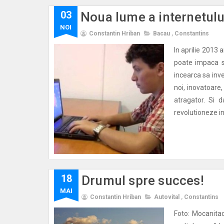
03
Noua lume a internetulu
NOI
Constantin Hriban
Bacau
,
Constantins
In aprilie 2013
poate impaca su
incearca sa inv
noi, inovatoare,
atragator. Si 
revolutioneze in
18
Drumul spre succes!
MAI
Constantin Hriban
Autovital
,
Constantins
Foto: Mocanita