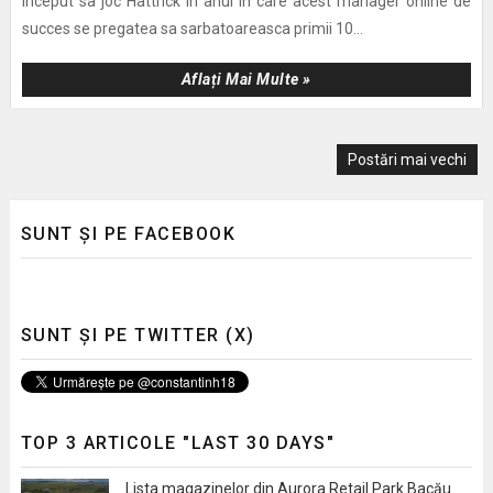
inceput sa joc Hattrick in anul in care acest manager online de
succes se pregatea sa sarbatoareasca primii 10...
Aflați Mai Multe »
Postări mai vechi
SUNT ȘI PE FACEBOOK
SUNT ȘI PE TWITTER (X)
TOP 3 ARTICOLE "LAST 30 DAYS"
Lista magazinelor din Aurora Retail Park Bacău