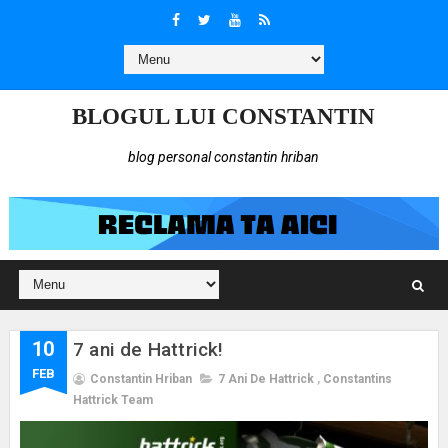
BLOGUL LUI CONSTANTIN
blog personal constantin hriban
10
7 ani de Hattrick!
FEB
Constantin Hriban
7 Ani De Hattrick
,
Constantins
Hattrick Team