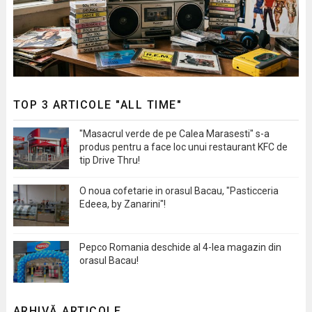
TOP 3 ARTICOLE "ALL TIME"
"Masacrul verde de pe Calea Marasesti" s-a
produs pentru a face loc unui restaurant KFC de
tip Drive Thru!
O noua cofetarie in orasul Bacau, "Pasticceria
Edeea, by Zanarini"!
Pepco Romania deschide al 4-lea magazin din
orasul Bacau!
ARHIVĂ ARTICOLE