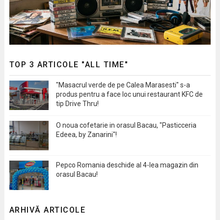
TOP 3 ARTICOLE "ALL TIME"
"Masacrul verde de pe Calea Marasesti" s-a
produs pentru a face loc unui restaurant KFC de
tip Drive Thru!
O noua cofetarie in orasul Bacau, "Pasticceria
Edeea, by Zanarini"!
Pepco Romania deschide al 4-lea magazin din
orasul Bacau!
ARHIVĂ ARTICOLE