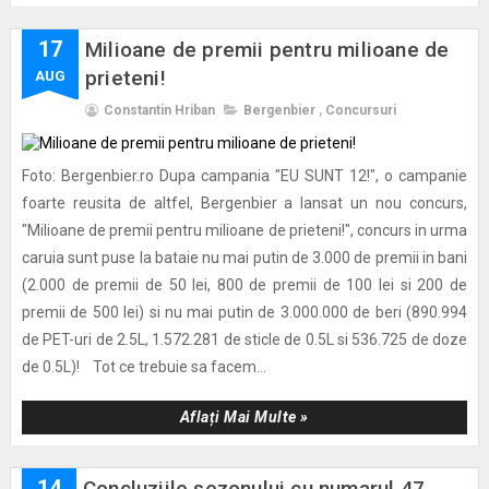
17
Milioane de premii pentru milioane de
prieteni!
AUG
Constantin Hriban
Bergenbier
,
Concursuri
Foto: Bergenbier.ro Dupa campania "EU SUNT 12!", o campanie
foarte reusita de altfel, Bergenbier a lansat un nou concurs,
"Milioane de premii pentru milioane de prieteni!", concurs in urma
caruia sunt puse la bataie nu mai putin de 3.000 de premii in bani
(2.000 de premii de 50 lei, 800 de premii de 100 lei si 200 de
premii de 500 lei) si nu mai putin de 3.000.000 de beri (890.994
de PET-uri de 2.5L, 1.572.281 de sticle de 0.5L si 536.725 de doze
de 0.5L)! Tot ce trebuie sa facem...
Aflați Mai Multe »
14
Concluziile sezonului cu numarul 47