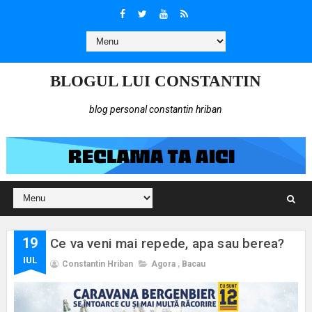
BLOGUL LUI CONSTANTIN
blog personal constantin hriban
19
Ce va veni mai repede, apa sau berea?
IUL
Constantin Hriban
Agora
,
Bacau