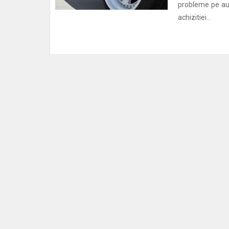
probleme pe aut
achizitiei...