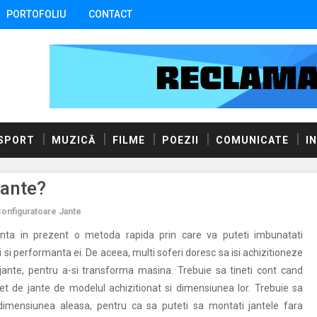
PORTOFOLIU
CONTACT
SPORT
MUZICĂ
FILME
POEZII
COMUNICATE
I
jante?
onfiguratoare Jante
inta in prezent o metoda rapida prin care va puteti imbunatati
 si performanta ei. De aceea, multi soferi doresc sa isi achizitioneze
jante, pentru a-si transforma masina. Trebuie sa tineti cont cand
t de jante de modelul achizitionat si dimensiunea lor. Trebuie sa
 dimensiunea aleasa, pentru ca sa puteti sa montati jantele fara