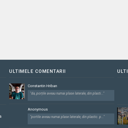
ULTIMELE COMENTARII
ULT
Constantin Hriban
"da, porțile aveau numai plase laterale, din plasti..."
Anonymous
a
"portile aveau numai plase laterale, din plastic. p..."