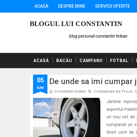
ACASĂ
DESPRE MINE
SERVICII OFERITE
BLOGUL LUI CONSTANTIN
blog personal constantin hriban
ACASĂ
BACĂU
CAMPANII
FOTBAL
05
De unde sa imi cumpar 
IUN
Constantin Hriban
Comunicate De Presa
,
C
Jantele reprez
aspectul masinii
un nou set de 
cumparati un se
tineti cont de