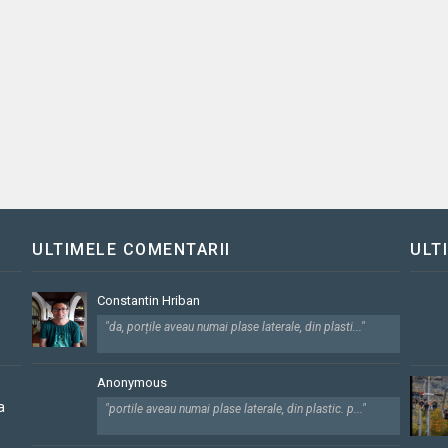
ULTIMELE COMENTARII
ULT
Constantin Hriban
"da, porțile aveau numai plase laterale, din plasti..."
Anonymous
a
"portile aveau numai plase laterale, din plastic. p..."