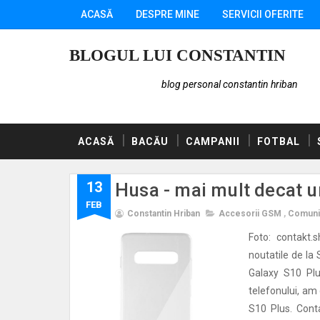
ACASĂ
DESPRE MINE
SERVICII OFERITE
BLOGUL LUI CONSTANTIN
blog personal constantin hriban
ACASĂ
BACĂU
CAMPANII
FOTBAL
13
Husa - mai mult decat u
FEB
Constantin Hriban
Accesorii GSM
,
Comuni
Foto: contakt.
noutatile de la
Galaxy S10 Plu
telefonului, am
S10 Plus. Cont