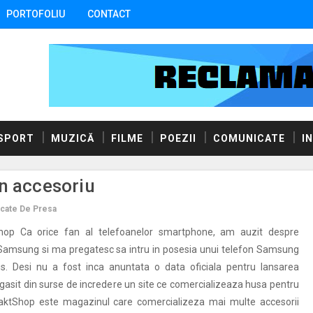
PORTOFOLIU
CONTACT
SPORT
MUZICĂ
FILME
POEZII
COMUNICATE
I
n accesoriu
cate De Presa
shop Ca orice fan al telefoanelor smartphone, am auzit despre
 Samsung si ma pregatesc sa intru in posesia unui telefon Samsung
s. Desi nu a fost inca anuntata o data oficiala pentru lansarea
 gasit din surse de incredere un site ce comercializeaza husa pentru
aktShop este magazinul care comercializeza mai multe accesorii