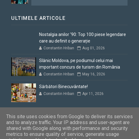
ULTIMELE ARTICOLE
Nostalgia anilor '90: Top 100 piese legendare
care au definit o generație
Constantin Hriban
Aug 01, 2026
Slănic Moldova, pe podiumul celui mai
important concurs de turism din România
Constantin Hriban
May 16, 2026
Sărbători Binecuvântate!
Constantin Hriban
Apr 11, 2026
This site uses cookies from Google to deliver its services
and to analyze traffic. Your IP address and user-agent are
shared with Google along with performance and security
Blogul lui Constantin
Copyright © 2012 - 2026. Toate drepturile
metrics to ensure quality of service, generate usage
rezervate