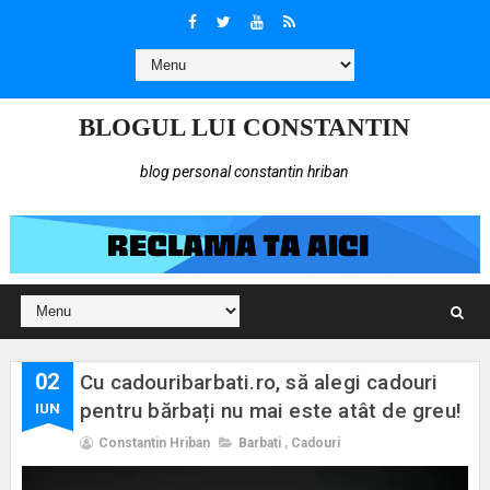
BLOGUL LUI CONSTANTIN
blog personal constantin hriban
02
Cu cadouribarbati.ro, să alegi cadouri
pentru bărbați nu mai este atât de greu!
IUN
Constantin Hriban
Barbati
,
Cadouri