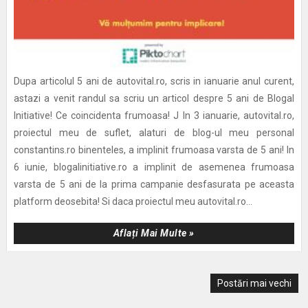
Dupa articolul 5 ani de autovital.ro, scris in ianuarie anul curent,
astazi a venit randul sa scriu un articol despre 5 ani de Blogal
Initiative! Ce coincidenta frumoasa! J In 3 ianuarie, autovital.ro,
proiectul meu de suflet, alaturi de blog-ul meu personal
constantins.ro binenteles, a implinit frumoasa varsta de 5 ani! In
6 iunie, blogalinitiative.ro a implinit de asemenea frumoasa
varsta de 5 ani de la prima campanie desfasurata pe aceasta
platform deosebita! Si daca proiectul meu autovital.ro...
Aflați Mai Multe »
Postări mai vechi