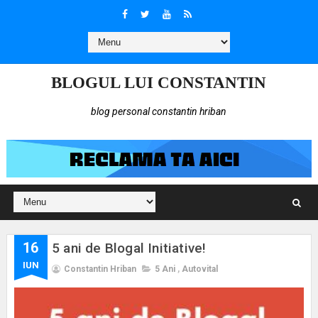
BLOGUL LUI CONSTANTIN
blog personal constantin hriban
16
5 ani de Blogal Initiative!
IUN
Constantin Hriban
5 Ani
,
Autovital