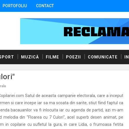
PORTOFOLIU
CONTACT
SPORT
MUZICĂ
FILME
POEZII
COMUNICATE
I
lori"
rala
opilariei.com Satul de aceasta campanie electorala, care a inceput
ermen si care incepe iar sa ma scoata din sarite, stiut fiind faptul ca
enda bacauanilor va fi inlocuita iar cu agenda de partid, azi m-am
d melodia din "Floarea cu 7 Culori", acel superb desen animat, pe
m in copilarie cu sufletul la gura, in care Lidia, o frumoasa fetita