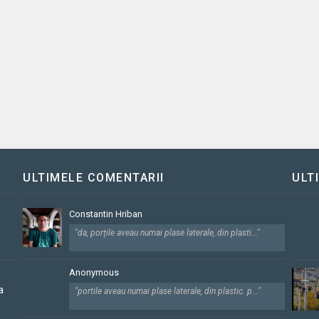
ULTIMELE COMENTARII
ULT
Constantin Hriban
"da, porțile aveau numai plase laterale, din plasti..."
Anonymous
a
"portile aveau numai plase laterale, din plastic. p..."