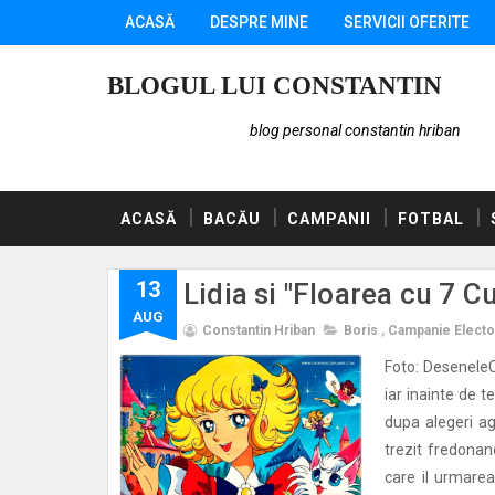
ACASĂ
DESPRE MINE
SERVICII OFERITE
BLOGUL LUI CONSTANTIN
blog personal constantin hriban
ACASĂ
BACĂU
CAMPANII
FOTBAL
13
Lidia si "Floarea cu 7 Cu
AUG
Constantin Hriban
Boris
,
Campanie Electo
Foto: DeseneleC
iar inainte de t
dupa alegeri ag
trezit fredonan
care il urmarea