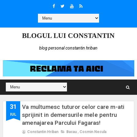
BLOGUL LUI CONSTANTIN
blog personal constantin hriban
31
Va multumesc tuturor celor care m-ati
sprijinit in demersurile mele pentru
IUL
amenajarea Parcului Fagaras!
Constantin Hriban
Bacau
,
Cosmin Necula