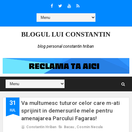
BLOGUL LUI CONSTANTIN
blog personal constantin hriban
31
Va multumesc tuturor celor care m-ati
sprijinit in demersurile mele pentru
IUL
amenajarea Parcului Fagaras!
Constantin Hriban
Bacau
,
Cosmin Necula