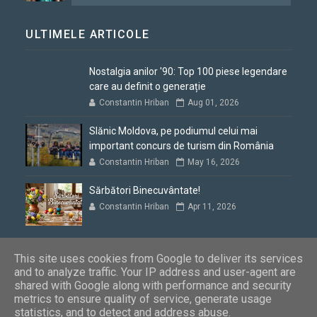
ULTIMELE ARTICOLE
Nostalgia anilor '90: Top 100 piese legendare
care au definit o generație
Constantin Hriban
Aug 01, 2026
Slănic Moldova, pe podiumul celui mai
important concurs de turism din România
Constantin Hriban
May 16, 2026
Sărbători Binecuvântate!
Constantin Hriban
Apr 11, 2026
This site uses cookies from Google to deliver its services
and to analyze traffic. Your IP address and user-agent are
shared with Google along with performance and security
Blogul lui Constantin
Copyright © 2012 - 2026. Toate drepturile
metrics to ensure quality of service, generate usage
rezervate
statistics, and to detect and address abuse.