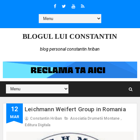
BLOGUL LUI CONSTANTIN
blog personal constantin hriban
12
Leichmann Weifert Group in Romania
MAR
Constantin Hriban
Asociatia Drumetii Montane
,
Editura Digitala